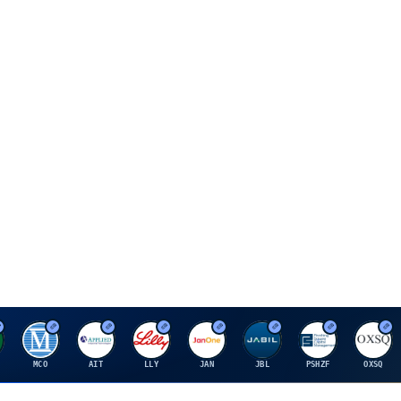
M
A
E
J
J
P
O
MCO
AIT
LLY
JAN
JBL
PSHZF
OXSQ