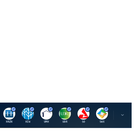
H
H
U
U
S
S
S
HRZN
HIW
UMH
UDR
SO
SWX
SIGI