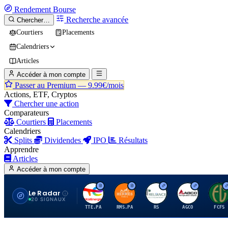
Rendement
Bourse
Recherche avancée
Chercher…
Courtiers
Placements
Calendriers
Articles
Accéder à mon compte
Passer au Premium —
9.99€/mois
Actions, ETF, Cryptos
Chercher une action
Comparateurs
Courtiers
Placements
Calendriers
Splits
Dividendes
IPO
Résultats
Apprendre
Articles
Accéder à mon compte
Le Radar
T
H
R
A
F
20 SIGNAUX
TTE.PA
RMS.PA
RS
AGCO
FCFS