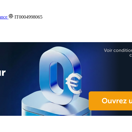
ance
IT0004998065