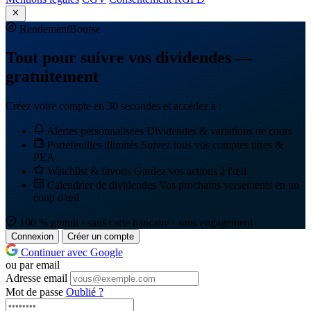
Rendement
Bourse
Tout pour suivre vos dividendes —
gratuitement
Créez votre compte en 30 secondes et accédez à :
Alertes personnalisées
Dividendes & variations de cours
Portefeuilles illimités
Suivez tous vos comptes titres &
PEA
Watchlist & favoris
Gardez vos actions à l'œil
Calendrier de dividendes
Vos prochains versements en un
coup d'œil
100 % gratuit · sans carte bancaire · sans engagement
Connexion
Créer un compte
Continuer avec Google
ou par email
Adresse email
Mot de passe
Oublié ?