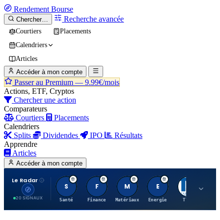
Rendement
Bourse
Recherche avancée
Chercher…
Courtiers
Placements
Calendriers
Articles
Accéder à mon compte
Passer au Premium —
9.99€/mois
Actions, ETF, Cryptos
Chercher une action
Comparateurs
Courtiers
Placements
Calendriers
Splits
Dividendes
IPO
Résultats
Apprendre
Articles
Accéder à mon compte
Le Radar
S
F
M
E
T
20 SIGNAUX
Santé
Finance
Matériaux
Energie
TTWO
MT.