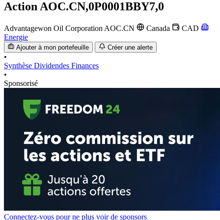
Action
AOC.CN,0P0001BBY7,0
Advantagewon Oil Corporation
AOC.CN
Canada
CAD
Energie
Ajouter à mon portefeuille
Créer une alerte
•
Synthèse
Dividendes
Finances
•
Sponsorisé
Connectez-vous pour ne plus voir de sponsors