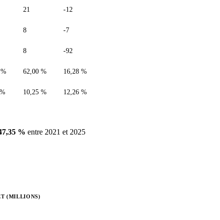
21
-12
8
-7
8
-92
 %
62,00 %
16,28 %
 %
10,25 %
12,26 %
-47,35 %
entre 2021 et 2025
T (MILLIONS)