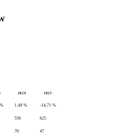
SW
3
2024
2025
 %
1,49 %
-14,71 %
556
625
70
47