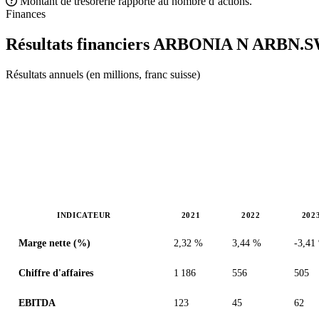
Montant de trésorerie rapporté au nombre d’actions.
Finances
Résultats financiers ARBONIA N
ARBN.
Résultats annuels (en millions, franc suisse)
INDICATEUR
2021
2022
202
Valeurs en millions (franc suisse)
Marge nette (%)
2,32 %
3,44 %
-3,41
Chiffre d'affaires
1 186
556
505
EBITDA
123
45
62