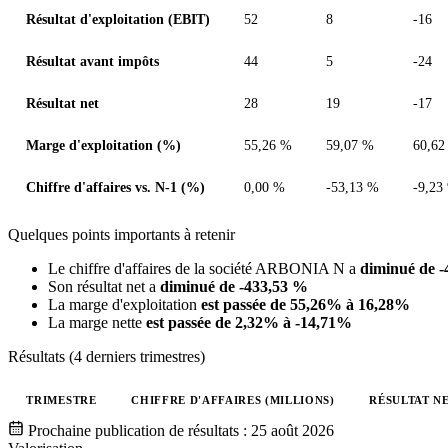
Résultat d'exploitation (EBIT)
52
8
-16
Résultat avant impôts
44
5
-24
Résultat net
28
19
-17
Marge d'exploitation (%)
55,26 %
59,07 %
60,62
Chiffre d'affaires vs. N-1 (%)
0,00 %
-53,13 %
-9,23
Quelques points importants à retenir
Le chiffre d'affaires de la société ARBONIA N a
diminué de 
Son résultat net a
diminué de -433,53 %
La marge d'exploitation
est passée de 55,26% à 16,28%
La marge nette
est passée de 2,32% à -14,71%
Résultats (4 derniers trimestres)
TRIMESTRE
CHIFFRE D'AFFAIRES (MILLIONS)
RÉSULTAT NE
Valeurs trimestrielles en millions (franc suisse)
Prochaine publication de résultats :
25 août 2026