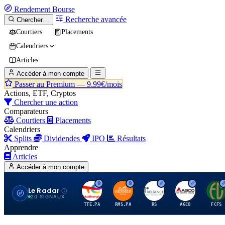
Rendement
Bourse
Recherche avancée
Chercher…
Courtiers
Placements
Calendriers
Articles
Accéder à mon compte
Passer au Premium —
9.99€/mois
Actions, ETF, Cryptos
Chercher une action
Comparateurs
Courtiers
Placements
Calendriers
Splits
Dividendes
IPO
Résultats
Apprendre
Articles
Accéder à mon compte
Le Radar
T
H
R
A
F
20 SIGNAUX
TTE.PA
RMS.PA
RS
AGCO
FCFS