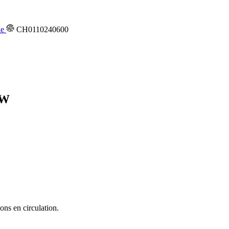
ie
CH0110240600
SW
ons en circulation.