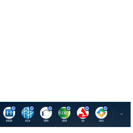
H
H
U
U
S
S
S
HRZN
HIW
UMH
UDR
SO
SWX
SIGI