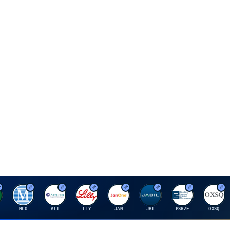
M
A
E
J
J
P
O
MCO
AIT
LLY
JAN
JBL
PSHZF
OXSQ