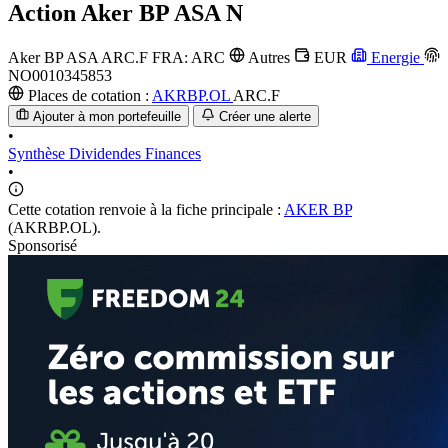
Action
Aker BP ASA N
Aker BP ASA
ARC.F
FRA: ARC
Autres
EUR
Energie
NO0010345853
Places de cotation :
AKRBP.OL
ARC.F
Ajouter à mon portefeuille
Créer une alerte
•
Synthèse
Dividendes
Finances
•
Cette cotation renvoie à la fiche principale :
AKER BP
(AKRBP.OL).
Sponsorisé