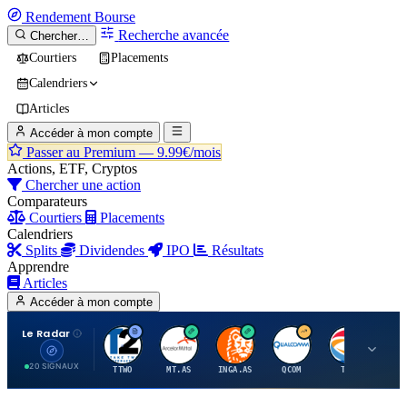
Rendement
Bourse
Recherche avancée
Chercher…
Courtiers
Placements
Calendriers
Articles
Accéder à mon compte
Passer au Premium —
9.99€/mois
Actions, ETF, Cryptos
Chercher une action
Comparateurs
Courtiers
Placements
Calendriers
Splits
Dividendes
IPO
Résultats
Apprendre
Articles
Accéder à mon compte
Le Radar
T
A
I
Q
T
20 SIGNAUX
TTWO
MT.AS
INGA.AS
QCOM
TTE
VK.