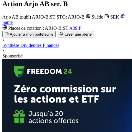
Action
Arjo AB ser. B
Arjo AB (publ)
ARJO-B.ST
STO: ARJO-B
Suède
SEK
Santé
Places de cotation :
ARJO-B.ST
A39.F
Ajouter à mon portefeuille
Créer une alerte
•
Synthèse
Dividendes
Finances
•
Sponsorisé