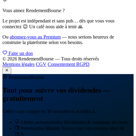
Vous aimez RendementBourse ?
Le projet est indépendant et sans pub… dès que vous vous
connectez 😉 Un café nous aide à tenir 🙏
Ou
abonnez-vous au Premium
— nous serions heureux de
construire la plateforme selon vos besoins.
Faire un don
© 2026 RendementBourse — Tous droits réservés
Mentions légales
CGV
Consentement RGPD
Rendement
Bourse
Tout pour suivre vos dividendes —
gratuitement
Créez votre compte en 30 secondes et accédez à :
Alertes personnalisées
Dividendes & variations de cours
Portefeuilles illimités
Suivez tous vos comptes titres &
PEA