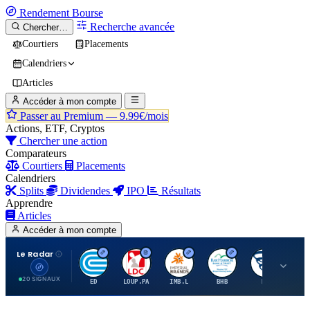
Rendement
Bourse
Recherche avancée
Chercher…
Courtiers
Placements
Calendriers
Articles
Accéder à mon compte
Passer au Premium —
9.99€/mois
Actions, ETF, Cryptos
Chercher une action
Comparateurs
Courtiers
Placements
Calendriers
Splits
Dividendes
IPO
Résultats
Apprendre
Articles
Accéder à mon compte
Le Radar
C
L
I
B
B
20 SIGNAUX
ED
LOUP.PA
IMB.L
BHB
BC
CN