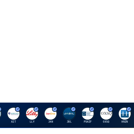
A
E
J
J
P
O
H
AIT
LLY
JAN
JBL
PSHZF
OXSQ
HRZN