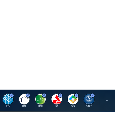
H
U
U
S
S
S
L
HIW
UMH
UDR
SO
SWX
SIGI
LNN