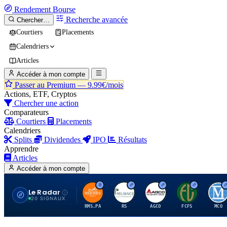
Rendement
Bourse
Recherche avancée
Chercher…
Courtiers
Placements
Calendriers
Articles
Accéder à mon compte
Passer au Premium —
9.99€/mois
Actions, ETF, Cryptos
Chercher une action
Comparateurs
Courtiers
Placements
Calendriers
Splits
Dividendes
IPO
Résultats
Apprendre
Articles
Accéder à mon compte
Le Radar
H
R
A
F
M
20 SIGNAUX
RMS.PA
RS
AGCO
FCFS
MCO