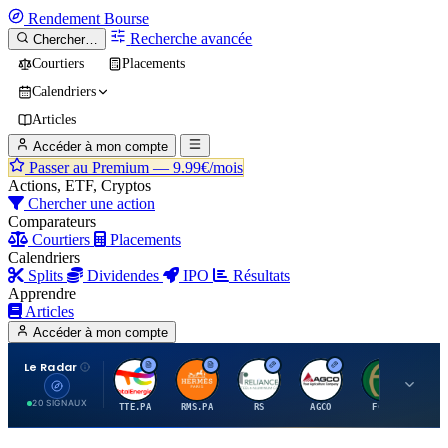
Rendement
Bourse
Recherche avancée
Chercher…
Courtiers
Placements
Calendriers
Articles
Accéder à mon compte
Passer au Premium —
9.99€/mois
Actions, ETF, Cryptos
Chercher une action
Comparateurs
Courtiers
Placements
Calendriers
Splits
Dividendes
IPO
Résultats
Apprendre
Articles
Accéder à mon compte
Le Radar
T
H
R
A
F
20 SIGNAUX
TTE.PA
RMS.PA
RS
AGCO
FCFS
MC