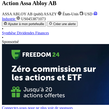
Action
Assa Abloy AB
ASSA ABLOY AB (publ)
ASAZY
États-Unis
USD
Industrie
US0453871073
Ajouter à mon portefeuille
Créer une alerte
•
Synthèse
Dividendes
Finances
•
Sponsorisé
Connectez-vous pour ne plus voir de sponsors