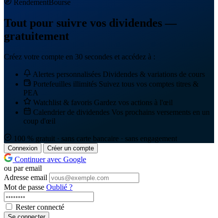
Rendement
Bourse
Tout pour suivre vos dividendes —
gratuitement
Créez votre compte en 30 secondes et accédez à :
Alertes personnalisées
Dividendes & variations de cours
Portefeuilles illimités
Suivez tous vos comptes titres &
PEA
Watchlist & favoris
Gardez vos actions à l'œil
Calendrier de dividendes
Vos prochains versements en un
coup d'œil
100 % gratuit · sans carte bancaire · sans engagement
Connexion
Créer un compte
Continuer avec Google
ou par email
Adresse email
Mot de passe
Oublié ?
Rester connecté
Se connecter