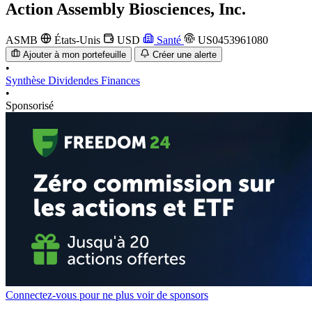
Action
Assembly Biosciences, Inc.
ASMB
États-Unis
USD
Santé
US0453961080
Ajouter à mon portefeuille
Créer une alerte
•
Synthèse
Dividendes
Finances
•
Sponsorisé
Connectez-vous pour ne plus voir de sponsors