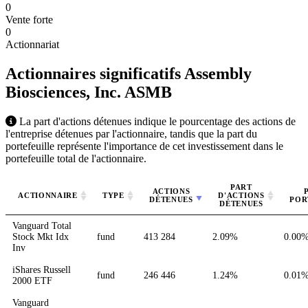
0
Vente forte
0
Actionnariat
Actionnaires significatifs Assembly
Biosciences, Inc.
ASMB
La part d'actions détenues indique le pourcentage des actions de
l'entreprise détenues par l'actionnaire, tandis que la part du
portefeuille représente l'importance de cet investissement dans le
portefeuille total de l'actionnaire.
PART
ACTIONS
ACTIONNAIRE
TYPE
D'ACTIONS
DÉTENUES
POR
DÉTENUES
Vanguard Total
Stock Mkt Idx
fund
413 284
2.09%
0.00
Inv
iShares Russell
fund
246 446
1.24%
0.01
2000 ETF
Vanguard