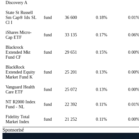
Discovery A
State St Russell
Sm Cap® Idx SL
fund
36 600
0.18%
0.01
Cl I
iShares Micro-
fund
33 135
0.17%
0.06
Cap ETF
Blackrock
Extended Mkt
fund
29 651
0.15%
0.00
Fund CF
BlackRock
Extended Equity
fund
25 201
0.13%
0.00
Market Fund K
Vanguard Health
fund
25 072
0.13%
0.00
Care ETF
NT R2000 Index
fund
22 392
0.11%
0.01
Fund - NL
Fidelity Total
fund
21 252
0.11%
0.00
Market Index
Sponsorisé