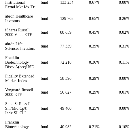
Institutional
fund
133 234
0.67%
0.00
Extnd Mkt Idx Tr
abrdn Healthcare
fund
129 708
0.65%
0.26
Investors
iShares Russell
fund
88 659
0.45%
0.02
2000 Value ETF
abrdn Life
fund
77 339
0.39%
0.31
Sciences Investors
Franklin
Biotechnology
fund
72 218
0.36%
0.11
Discv A(acc)USD
Fidelity Extended
fund
58 396
0.29%
0.00
Market Index
Vanguard Russell
fund
56 627
0.29%
0.01
2000 ETF
State St Russell
Sm/Mid Cp®
fund
49 400
0.25%
0.00
Indx SL Cl I
Franklin
Biotechnology
fund
40 982
0.21%
0.10