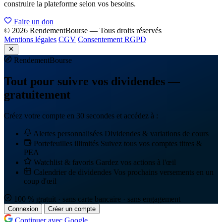
construire la plateforme selon vos besoins.
Faire un don
© 2026 RendementBourse — Tous droits réservés
Mentions légales
CGV
Consentement RGPD
Rendement
Bourse
Tout pour suivre vos dividendes —
gratuitement
Créez votre compte en 30 secondes et accédez à :
Alertes personnalisées
Dividendes & variations de cours
Portefeuilles illimités
Suivez tous vos comptes titres &
PEA
Watchlist & favoris
Gardez vos actions à l'œil
Calendrier de dividendes
Vos prochains versements en un
coup d'œil
100 % gratuit · sans carte bancaire · sans engagement
Connexion
Créer un compte
Continuer avec Google