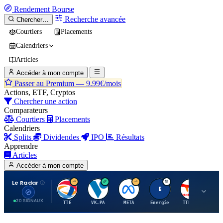
Rendement
Bourse
Recherche avancée
Chercher…
Courtiers
Placements
Calendriers
Articles
Accéder à mon compte
Passer au Premium —
9.99€/mois
Actions, ETF, Cryptos
Chercher une action
Comparateurs
Courtiers
Placements
Calendriers
Splits
Dividendes
IPO
Résultats
Apprendre
Articles
Accéder à mon compte
Le Radar
T
V
M
E
T
20 SIGNAUX
TTE
VK.PA
META
Energie
TTE.PA
RMS