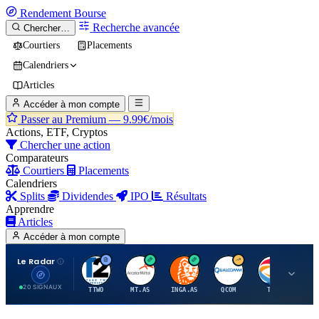
Rendement
Bourse
Recherche avancée
Chercher…
Courtiers
Placements
Calendriers
Articles
Accéder à mon compte
Passer au Premium —
9.99€/mois
Actions, ETF, Cryptos
Chercher une action
Comparateurs
Courtiers
Placements
Calendriers
Splits
Dividendes
IPO
Résultats
Apprendre
Articles
Accéder à mon compte
Le Radar
T
A
I
Q
T
20 SIGNAUX
TTWO
MT.AS
INGA.AS
QCOM
TTE
VK.