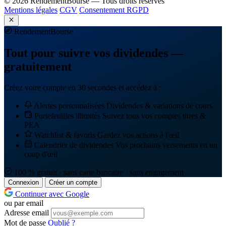
© 2026 RendementBourse — Tous droits réservés
Mentions légales
CGV
Consentement RGPD
Rendement
Bourse
Tout pour suivre vos dividendes —
gratuitement
Créez votre compte en 30 secondes et accédez à :
Alertes personnalisées
Dividendes & variations de cours
Portefeuilles illimités
Suivez tous vos comptes titres &
PEA
Watchlist & favoris
Gardez vos actions à l'œil
Calendrier de dividendes
Vos prochains versements en un
coup d'œil
100 % gratuit · sans carte bancaire · sans engagement
Connexion
Créer un compte
Continuer avec Google
ou par email
Adresse email
Mot de passe
Oublié ?