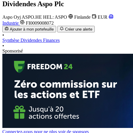
Dividendes
Aspo Plc
Aspo Oyj
ASPO.HE
HEL: ASPO
Finlande
EUR
Industrie
FI0009008072
Ajouter à mon portefeuille
Créer une alerte
•
Synthèse
Dividendes
Finances
•
Sponsorisé
Connectez-vous pour ne plus voir de sponsors