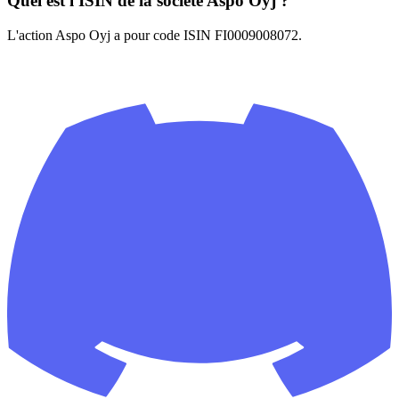
Quel est l'ISIN de la société Aspo Oyj ?
L'action Aspo Oyj a pour code ISIN FI0009008072.