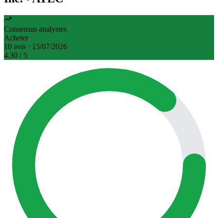
Consensus analystes
Acheter
10 avis · 15/07/2026
4.30
/ 5