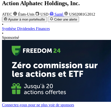
Action
Alphatec Holdings, Inc.
ATEC
États-Unis
USD
Santé
US02081G2012
Ajouter à mon portefeuille
Créer une alerte
•
Synthèse
Dividendes
Finances
•
Sponsorisé
Connectez-vous pour ne plus voir de sponsors