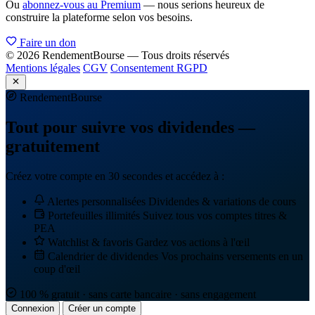
Ou
abonnez-vous au Premium
— nous serions heureux de
construire la plateforme selon vos besoins.
Faire un don
© 2026 RendementBourse — Tous droits réservés
Mentions légales
CGV
Consentement RGPD
Rendement
Bourse
Tout pour suivre vos dividendes —
gratuitement
Créez votre compte en 30 secondes et accédez à :
Alertes personnalisées
Dividendes & variations de cours
Portefeuilles illimités
Suivez tous vos comptes titres &
PEA
Watchlist & favoris
Gardez vos actions à l'œil
Calendrier de dividendes
Vos prochains versements en un
coup d'œil
100 % gratuit · sans carte bancaire · sans engagement
Connexion
Créer un compte