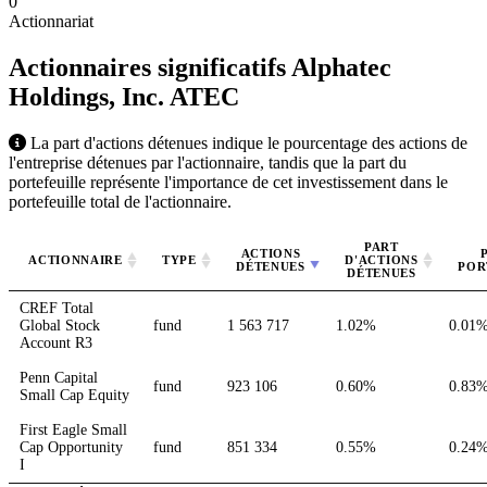
0
Actionnariat
Actionnaires significatifs Alphatec
Holdings, Inc.
ATEC
La part d'actions détenues indique le pourcentage des actions de
l'entreprise détenues par l'actionnaire, tandis que la part du
portefeuille représente l'importance de cet investissement dans le
portefeuille total de l'actionnaire.
PART
ACTIONS
ACTIONNAIRE
TYPE
D'ACTIONS
DÉTENUES
POR
DÉTENUES
CREF Total
Global Stock
fund
1 563 717
1.02%
0.01
Account R3
Penn Capital
fund
923 106
0.60%
0.83
Small Cap Equity
First Eagle Small
Cap Opportunity
fund
851 334
0.55%
0.24
I