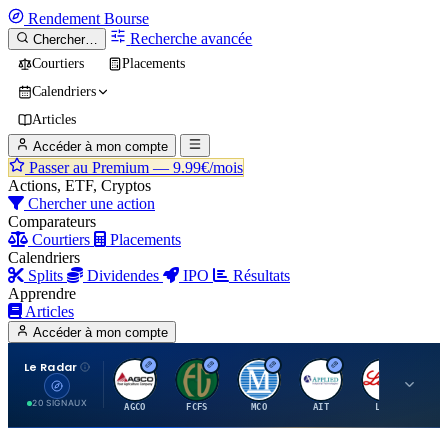
Rendement
Bourse
Recherche avancée
Chercher…
Courtiers
Placements
Calendriers
Articles
Accéder à mon compte
Passer au Premium —
9.99€/mois
Actions, ETF, Cryptos
Chercher une action
Comparateurs
Courtiers
Placements
Calendriers
Splits
Dividendes
IPO
Résultats
Apprendre
Articles
Accéder à mon compte
Le Radar
A
F
M
A
E
20 SIGNAUX
AGCO
FCFS
MCO
AIT
LLY
JA