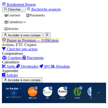
Rendement
Bourse
Recherche avancée
Chercher…
Courtiers
Placements
Calendriers
Articles
Accéder à mon compte
Passer au Premium —
9.99€/mois
Actions, ETF, Cryptos
Chercher une action
Comparateurs
Courtiers
Placements
Calendriers
Splits
Dividendes
IPO
Résultats
Apprendre
Articles
Accéder à mon compte
Le Radar
H
R
A
F
M
20 SIGNAUX
RMS.PA
RS
AGCO
FCFS
MCO
AI