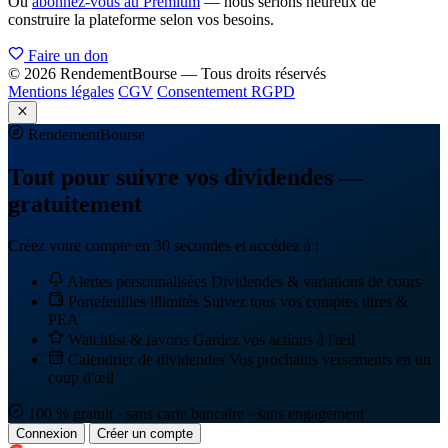
Ou
abonnez-vous au Premium
— nous serions heureux de
construire la plateforme selon vos besoins.
Faire un don
© 2026 RendementBourse — Tous droits réservés
Mentions légales
CGV
Consentement RGPD
Rendement
Bourse
Tout pour suivre vos dividendes —
gratuitement
Créez votre compte en 30 secondes et accédez à :
Alertes personnalisées
Dividendes & variations de cours
Portefeuilles illimités
Suivez tous vos comptes titres &
PEA
Watchlist & favoris
Gardez vos actions à l'œil
Calendrier de dividendes
Vos prochains versements en un
coup d'œil
100 % gratuit · sans carte bancaire · sans engagement
Connexion
Créer un compte