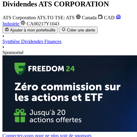
Dividendes
ATS CORPORATION
ATS Corporation
ATS.TO
TSE: ATS
Canada
CAD
Industrie
CA00217Y1043
Ajouter à mon portefeuille
Créer une alerte
•
Synthèse
Dividendes
Finances
•
Sponsorisé
Connectez-vous pour ne plus voir de sponsors