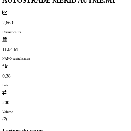
AUTOSTRADE MERID
AUTME.MI
2,66 €
Dernier cours
11.64 M
NANO capitalisation
0,38
Beta
200
Volume
Lecture du cours