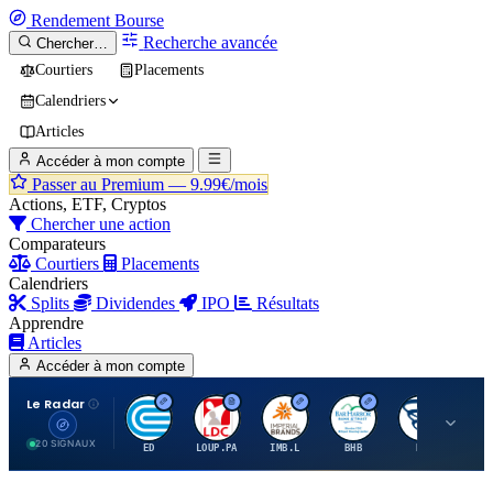
Rendement
Bourse
Recherche avancée
Chercher…
Courtiers
Placements
Calendriers
Articles
Accéder à mon compte
Passer au Premium —
9.99€/mois
Actions, ETF, Cryptos
Chercher une action
Comparateurs
Courtiers
Placements
Calendriers
Splits
Dividendes
IPO
Résultats
Apprendre
Articles
Accéder à mon compte
Le Radar
C
L
I
B
B
20 SIGNAUX
ED
LOUP.PA
IMB.L
BHB
BC
CN