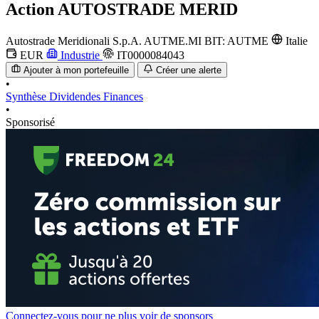
Action
AUTOSTRADE MERID
Autostrade Meridionali S.p.A.
AUTME.MI
BIT: AUTME
Italie
EUR
Industrie
IT0000084043
Ajouter à mon portefeuille
Créer une alerte
•
Synthèse
Dividendes
Finances
•
Sponsorisé
Connectez-vous pour ne plus voir de sponsors