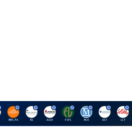
H
R
A
F
M
A
E
RMS.PA
RS
AGCO
FCFS
MCO
AIT
LLY