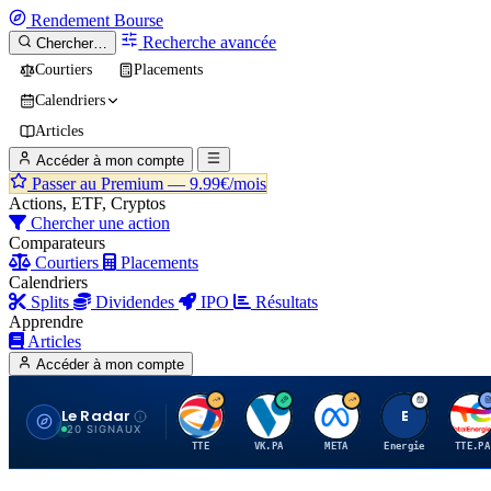
Rendement
Bourse
Recherche avancée
Chercher…
Courtiers
Placements
Calendriers
Articles
Accéder à mon compte
Passer au Premium —
9.99€/mois
Actions, ETF, Cryptos
Chercher une action
Comparateurs
Courtiers
Placements
Calendriers
Splits
Dividendes
IPO
Résultats
Apprendre
Articles
Accéder à mon compte
Le Radar
T
V
M
E
T
20 SIGNAUX
TTE
VK.PA
META
Energie
TTE.PA