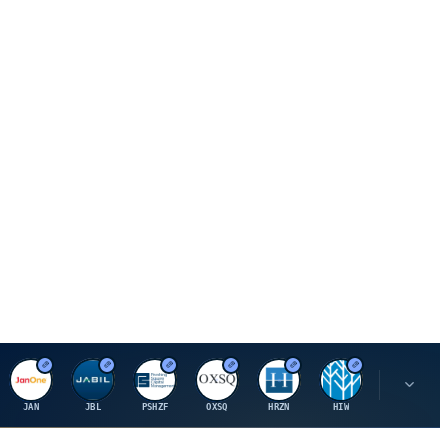
J
J
P
O
H
H
U
JAN
JBL
PSHZF
OXSQ
HRZN
HIW
UMH