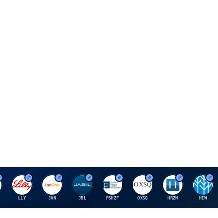
E
J
J
P
O
H
H
LLY
JAN
JBL
PSHZF
OXSQ
HRZN
HIW