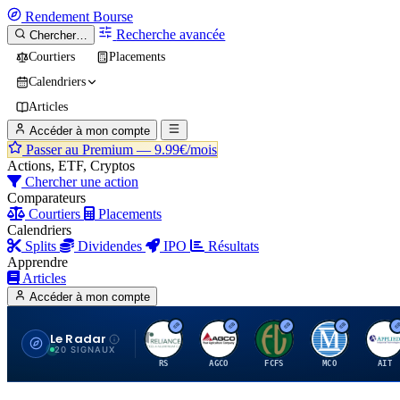
Rendement
Bourse
Recherche avancée
Chercher…
Courtiers
Placements
Calendriers
Articles
Accéder à mon compte
Passer au Premium —
9.99€/mois
Actions, ETF, Cryptos
Chercher une action
Comparateurs
Courtiers
Placements
Calendriers
Splits
Dividendes
IPO
Résultats
Apprendre
Articles
Accéder à mon compte
Le Radar
R
A
F
M
A
20 SIGNAUX
RS
AGCO
FCFS
MCO
AIT