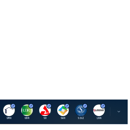
U
U
S
S
S
L
R
UMH
UDR
SO
SWX
SIGI
LNN
ROK