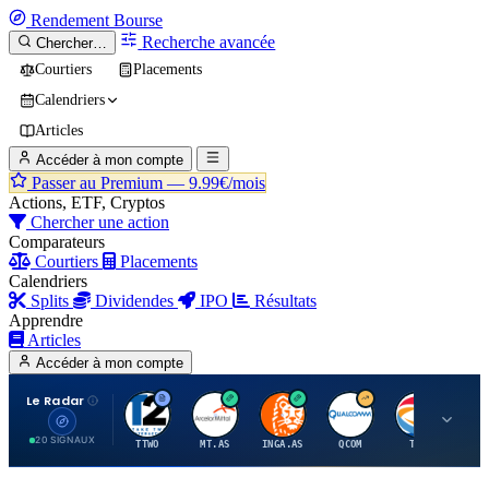
Rendement
Bourse
Recherche avancée
Chercher…
Courtiers
Placements
Calendriers
Articles
Accéder à mon compte
Passer au Premium —
9.99€/mois
Actions, ETF, Cryptos
Chercher une action
Comparateurs
Courtiers
Placements
Calendriers
Splits
Dividendes
IPO
Résultats
Apprendre
Articles
Accéder à mon compte
Le Radar
T
A
I
Q
T
20 SIGNAUX
TTWO
MT.AS
INGA.AS
QCOM
TTE
VK.