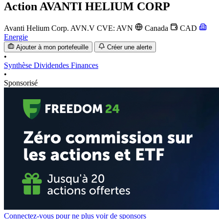
Action
AVANTI HELIUM CORP
Avanti Helium Corp.
AVN.V
CVE: AVN
Canada
CAD
Energie
Ajouter à mon portefeuille
Créer une alerte
•
Synthèse
Dividendes
Finances
•
Sponsorisé
Connectez-vous pour ne plus voir de sponsors