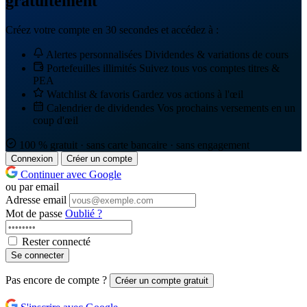
gratuitement
Créez votre compte en 30 secondes et accédez à :
Alertes personnalisées
Dividendes & variations de cours
Portefeuilles illimités
Suivez tous vos comptes titres &
PEA
Watchlist & favoris
Gardez vos actions à l'œil
Calendrier de dividendes
Vos prochains versements en un
coup d'œil
100 % gratuit · sans carte bancaire · sans engagement
Connexion
Créer un compte
Continuer avec Google
ou par email
Adresse email
Mot de passe
Oublié ?
Rester connecté
Se connecter
Pas encore de compte ?
Créer un compte gratuit