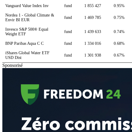
Vanguard Value Index Inv
fund
1 855 427
0.95%
Nordea 1 - Global Climate &
fund
1 469 785
0.75%
Envir BI EUR
Invesco S&P 500® Equal
fund
1 439 633
0.74%
Weight ETF
BNP Paribas Aqua C C
fund
1 334 016
0.68%
iShares Global Water ETF
fund
1 301 938
0.67%
USD Dist
Sponsorisé