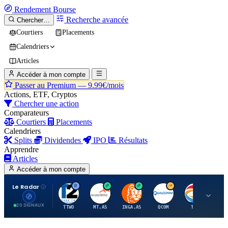
Rendement
Bourse
Recherche avancée
Chercher…
Courtiers
Placements
Calendriers
Articles
Accéder à mon compte
Passer au Premium —
9.99€/mois
Actions, ETF, Cryptos
Chercher une action
Comparateurs
Courtiers
Placements
Calendriers
Splits
Dividendes
IPO
Résultats
Apprendre
Articles
Accéder à mon compte
Le Radar
T
A
I
Q
T
20 SIGNAUX
TTWO
MT.AS
INGA.AS
QCOM
TTE
VK.