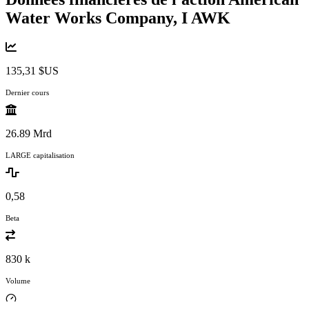
Water Works Company, I
AWK
135,31 $US
Dernier cours
26.89 Mrd
LARGE capitalisation
0,58
Beta
830 k
Volume