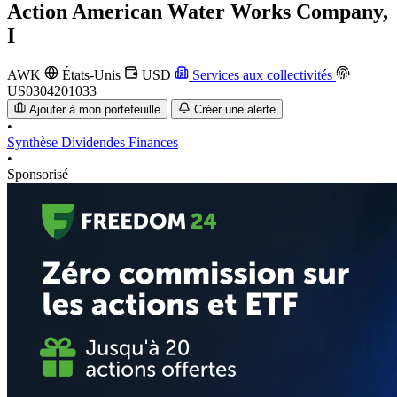
Action
American Water Works Company,
I
AWK
États-Unis
USD
Services aux collectivités
US0304201033
Ajouter à mon portefeuille
Créer une alerte
•
Synthèse
Dividendes
Finances
•
Sponsorisé