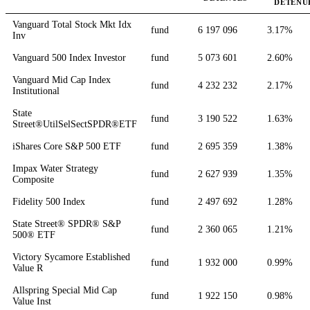
DÉTENU
Vanguard Total Stock Mkt Idx
fund
6 197 096
3.17%
Inv
Vanguard 500 Index Investor
fund
5 073 601
2.60%
Vanguard Mid Cap Index
fund
4 232 232
2.17%
Institutional
State
fund
3 190 522
1.63%
Street®UtilSelSectSPDR®ETF
iShares Core S&P 500 ETF
fund
2 695 359
1.38%
Impax Water Strategy
fund
2 627 939
1.35%
Composite
Fidelity 500 Index
fund
2 497 692
1.28%
State Street® SPDR® S&P
fund
2 360 065
1.21%
500® ETF
Victory Sycamore Established
fund
1 932 000
0.99%
Value R
Allspring Special Mid Cap
fund
1 922 150
0.98%
Value Inst