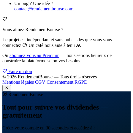
Un bug ? Une idée ?
contact@rendementbourse.com
Vous aimez RendementBourse ?
Le projet est indépendant et sans pub… dès que vous vous
connectez 😉 Un café nous aide à tenir 🙏
Ou
abonnez-vous au Premium
— nous serions heureux de
construire la plateforme selon vos besoins.
Faire un don
© 2026 RendementBourse — Tous droits réservés
Mentions légales
CGV
Consentement RGPD
Rendement
Bourse
Tout pour suivre vos dividendes —
gratuitement
Créez votre compte en 30 secondes et accédez à :