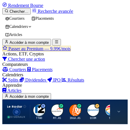
Rendement
Bourse
Recherche avancée
Chercher…
Courtiers
Placements
Calendriers
Articles
Accéder à mon compte
Passer au Premium —
9.99€/mois
Actions, ETF, Cryptos
Chercher une action
Comparateurs
Courtiers
Placements
Calendriers
Splits
Dividendes
IPO
Résultats
Apprendre
Articles
Accéder à mon compte
Le Radar
T
A
I
Q
T
20 SIGNAUX
TTWO
MT.AS
INGA.AS
QCOM
TTE
VK.