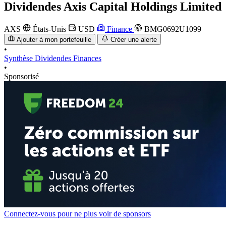
Dividendes
Axis Capital Holdings Limited
AXS
États-Unis
USD
Finance
BMG0692U1099
Ajouter à mon portefeuille
Créer une alerte
•
Synthèse
Dividendes
Finances
•
Sponsorisé
Connectez-vous pour ne plus voir de sponsors