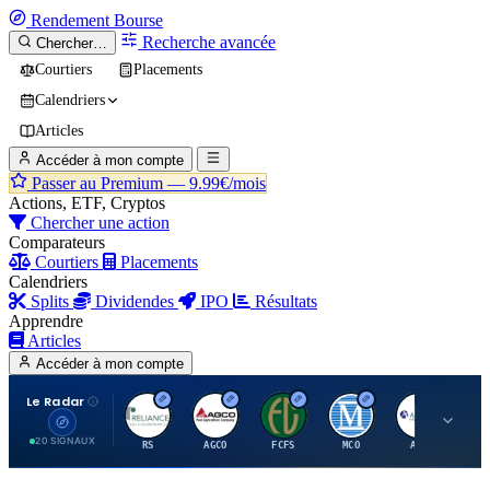
Rendement
Bourse
Recherche avancée
Chercher…
Courtiers
Placements
Calendriers
Articles
Accéder à mon compte
Passer au Premium —
9.99€/mois
Actions, ETF, Cryptos
Chercher une action
Comparateurs
Courtiers
Placements
Calendriers
Splits
Dividendes
IPO
Résultats
Apprendre
Articles
Accéder à mon compte
Le Radar
R
A
F
M
A
20 SIGNAUX
RS
AGCO
FCFS
MCO
AIT
LL