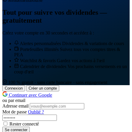
Rendement
Bourse
Tout pour suivre vos dividendes —
gratuitement
Créez votre compte en 30 secondes et accédez à :
Alertes personnalisées
Dividendes & variations de cours
Portefeuilles illimités
Suivez tous vos comptes titres &
PEA
Watchlist & favoris
Gardez vos actions à l'œil
Calendrier de dividendes
Vos prochains versements en un
coup d'œil
100 % gratuit · sans carte bancaire · sans engagement
Connexion
Créer un compte
Continuer avec Google
ou par email
Adresse email
Mot de passe
Oublié ?
Rester connecté
Se connecter