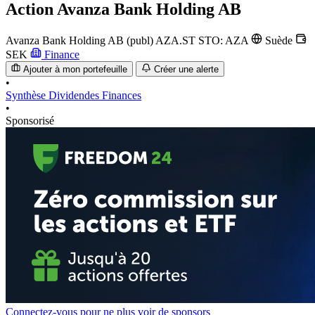
Action
Avanza Bank Holding AB
Avanza Bank Holding AB (publ)
AZA.ST
STO: AZA
Suède
SEK
Finance
Ajouter à mon portefeuille
Créer une alerte
•
Synthèse
Dividendes
Finances
•
Sponsorisé
Connectez-vous pour ne plus voir de sponsors