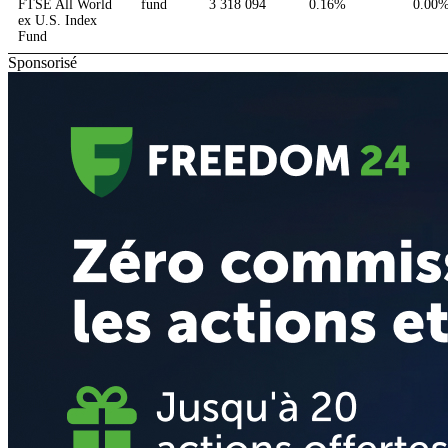
FTSE All World
fund
3 318 094
0.16%
0.00
ex U.S. Index
Fund
Sponsorisé