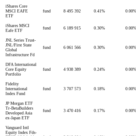
iShares Core
MSCI EAFE
fund
8 495 392
0.41%
0.00
ETF
iShares MSCI
fund
6 189 915
0.30%
0.00
Eafe ETF
JNL Series Trust-
JNL/First State
fund
6 061 566
0.30%
0.00
Global
Infrastructure Fd
DFA International
Core Equity
fund
4 938 389
0.24%
0.00
Portfolio
Fidelity
International
fund
3 707 573
0.18%
0.00
Index Fund
JP Morgan ETF
Tr-BetaBuilders
fund
3 470 416
0.17%
0.00
Developed Asia
ex-Japan ETF
Vanguard Intl
Equity Index Fds-