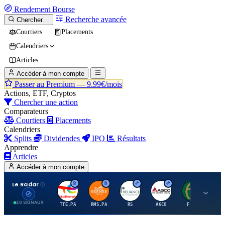
Rendement
Bourse
Recherche avancée
Chercher…
Courtiers
Placements
Calendriers
Articles
Accéder à mon compte
Passer au Premium —
9.99€/mois
Actions, ETF, Cryptos
Chercher une action
Comparateurs
Courtiers
Placements
Calendriers
Splits
Dividendes
IPO
Résultats
Apprendre
Articles
Accéder à mon compte
Le Radar
T
H
R
A
F
20 SIGNAUX
TTE.PA
RMS.PA
RS
AGCO
FCFS
MC