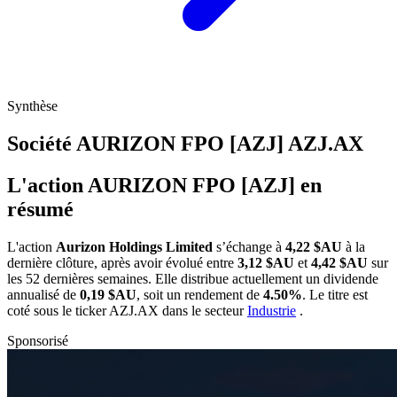
Synthèse
Société AURIZON FPO [AZJ]
AZJ.AX
L'action AURIZON FPO [AZJ] en
résumé
L'action
Aurizon Holdings Limited
s’échange à
4,22 $AU
à la
dernière clôture, après avoir évolué entre
3,12 $AU
et
4,42 $AU
sur
les 52 dernières semaines. Elle distribue actuellement un dividende
annualisé de
0,19 $AU
, soit un rendement de
4.50%
. Le titre est
coté sous le ticker
AZJ.AX
dans le secteur
Industrie
.
Sponsorisé