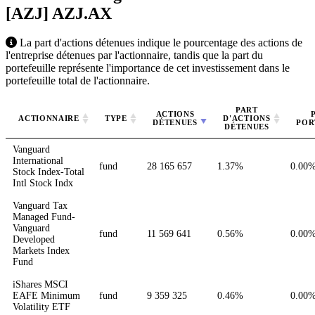
[AZJ]
AZJ.AX
La part d'actions détenues indique le pourcentage des actions de
l'entreprise détenues par l'actionnaire, tandis que la part du
portefeuille représente l'importance de cet investissement dans le
portefeuille total de l'actionnaire.
PART
ACTIONS
ACTIONNAIRE
TYPE
D'ACTIONS
DÉTENUES
POR
DÉTENUES
Vanguard
International
fund
28 165 657
1.37%
0.00
Stock Index-Total
Intl Stock Indx
Vanguard Tax
Managed Fund-
Vanguard
fund
11 569 641
0.56%
0.00
Developed
Markets Index
Fund
iShares MSCI
EAFE Minimum
fund
9 359 325
0.46%
0.00
Volatility ETF