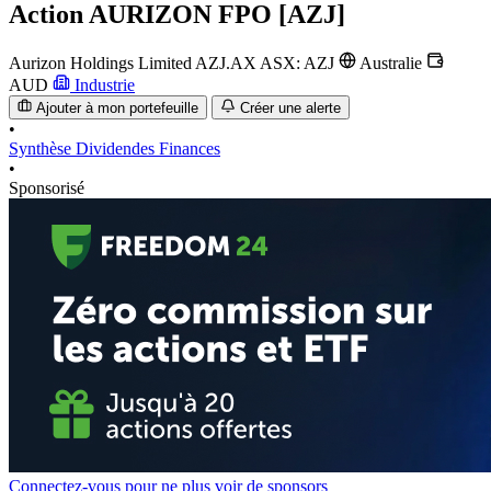
Action
AURIZON FPO [AZJ]
Aurizon Holdings Limited
AZJ.AX
ASX: AZJ
Australie
AUD
Industrie
Ajouter à mon portefeuille
Créer une alerte
•
Synthèse
Dividendes
Finances
•
Sponsorisé
Connectez-vous pour ne plus voir de sponsors