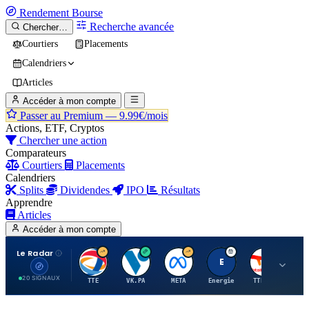
Rendement
Bourse
Recherche avancée
Chercher…
Courtiers
Placements
Calendriers
Articles
Accéder à mon compte
Passer au Premium —
9.99€/mois
Actions, ETF, Cryptos
Chercher une action
Comparateurs
Courtiers
Placements
Calendriers
Splits
Dividendes
IPO
Résultats
Apprendre
Articles
Accéder à mon compte
Le Radar
T
V
M
E
T
20 SIGNAUX
TTE
VK.PA
META
Energie
TTE.PA
RMS