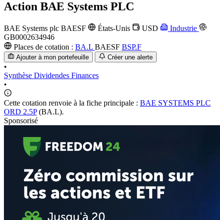
Action
BAE Systems PLC
BAE Systems plc
BAESF
États-Unis
USD
Industrie
GB0002634946
Places de cotation :
BA.L
BAESF
BSP.F
Ajouter à mon portefeuille
Créer une alerte
•
Synthèse
Dividendes
Finances
•
Cette cotation renvoie à la fiche principale :
BAE SYSTEMS PLC
ORD 2.5P
(BA.L).
Sponsorisé