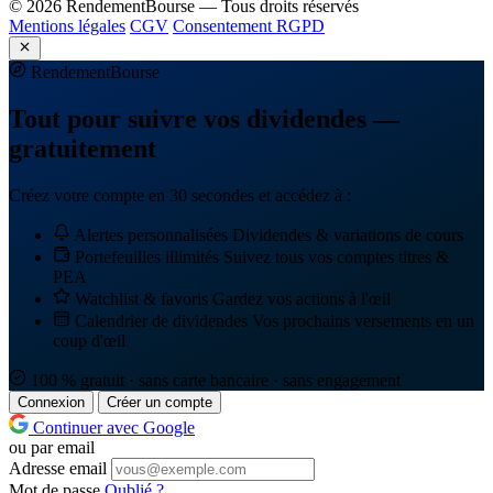
© 2026 RendementBourse — Tous droits réservés
Mentions légales
CGV
Consentement RGPD
Rendement
Bourse
Tout pour suivre vos dividendes —
gratuitement
Créez votre compte en 30 secondes et accédez à :
Alertes personnalisées
Dividendes & variations de cours
Portefeuilles illimités
Suivez tous vos comptes titres &
PEA
Watchlist & favoris
Gardez vos actions à l'œil
Calendrier de dividendes
Vos prochains versements en un
coup d'œil
100 % gratuit · sans carte bancaire · sans engagement
Connexion
Créer un compte
Continuer avec Google
ou par email
Adresse email
Mot de passe
Oublié ?