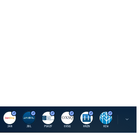
J
J
P
O
H
H
U
JAN
JBL
PSHZF
OXSQ
HRZN
HIW
UMH