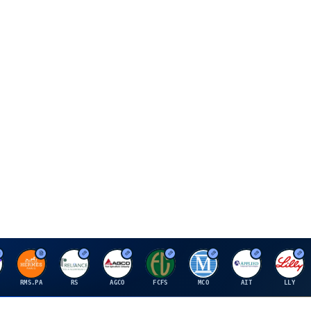
H
R
A
F
M
A
E
RMS.PA
RS
AGCO
FCFS
MCO
AIT
LLY