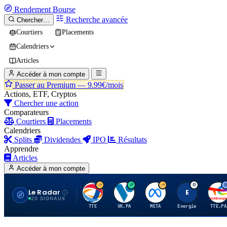
Rendement
Bourse
Recherche avancée
Chercher…
Courtiers
Placements
Calendriers
Articles
Accéder à mon compte
Passer au Premium —
9.99€/mois
Actions, ETF, Cryptos
Chercher une action
Comparateurs
Courtiers
Placements
Calendriers
Splits
Dividendes
IPO
Résultats
Apprendre
Articles
Accéder à mon compte
Le Radar
T
V
M
E
T
20 SIGNAUX
TTE
VK.PA
META
Energie
TTE.PA