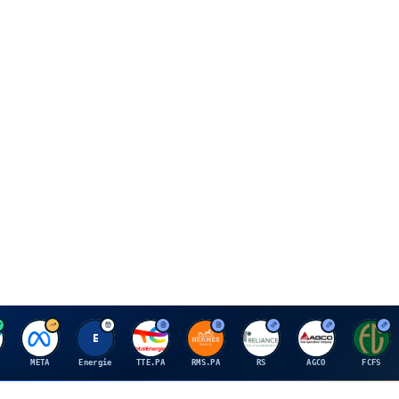
M
E
T
H
R
A
F
META
Energie
TTE.PA
RMS.PA
RS
AGCO
FCFS