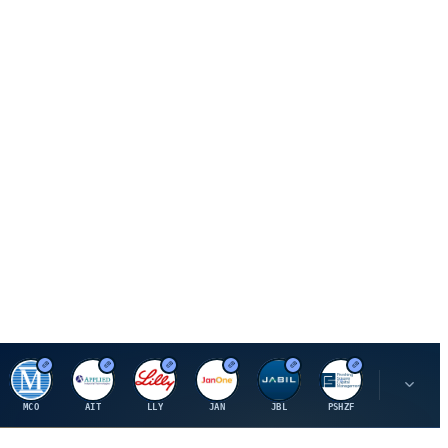
M
A
E
J
J
P
O
MCO
AIT
LLY
JAN
JBL
PSHZF
OXSQ