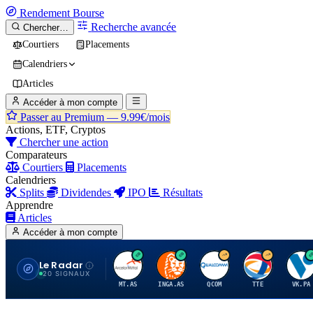
Rendement
Bourse
Recherche avancée
Chercher…
Courtiers
Placements
Calendriers
Articles
Accéder à mon compte
Passer au Premium —
9.99€/mois
Actions, ETF, Cryptos
Chercher une action
Comparateurs
Courtiers
Placements
Calendriers
Splits
Dividendes
IPO
Résultats
Apprendre
Articles
Accéder à mon compte
Le Radar
A
I
Q
T
V
20 SIGNAUX
MT.AS
INGA.AS
QCOM
TTE
VK.PA