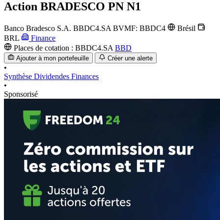
Action
BRADESCO PN N1
Banco Bradesco S.A.
BBDC4.SA
BVMF: BBDC4
Brésil
BRL
Finance
Places de cotation :
BBDC4.SA
BBD
Ajouter à mon portefeuille
Créer une alerte
•
Synthèse
Dividendes
Finances
•
Sponsorisé