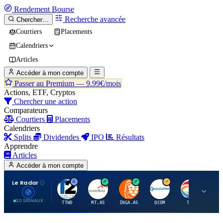
Rendement
Bourse
Recherche avancée
Chercher…
Courtiers
Placements
Calendriers
Articles
Accéder à mon compte
Passer au Premium —
9.99€/mois
Actions, ETF, Cryptos
Chercher une action
Comparateurs
Courtiers
Placements
Calendriers
Splits
Dividendes
IPO
Résultats
Apprendre
Articles
Accéder à mon compte
Le Radar
T
A
I
Q
T
20 SIGNAUX
TTWO
MT.AS
INGA.AS
QCOM
TTE
VK.