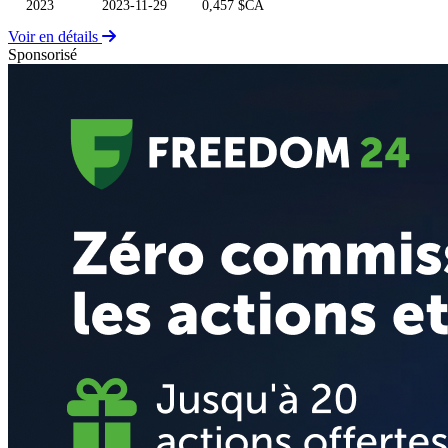
2023
2023-11-29
0,457 $CA
Voir en détails
Sponsorisé