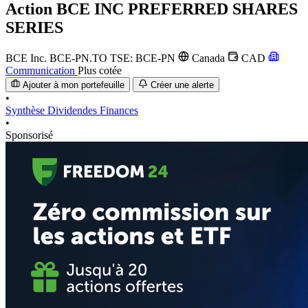
Action
BCE INC PREFERRED SHARES
SERIES
BCE Inc.
BCE-PN.TO
TSE: BCE-PN
Canada
CAD
Communication
Plus cotée
Ajouter à mon portefeuille
Créer une alerte
•
Synthèse
Dividendes
Finances
•
Sponsorisé