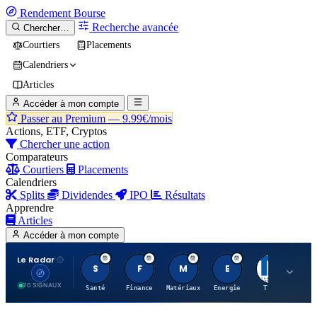
Rendement
Bourse
Recherche avancée
Chercher…
Courtiers
Placements
Calendriers
Articles
Accéder à mon compte
Passer au Premium —
9.99€/mois
Actions, ETF, Cryptos
Chercher une action
Comparateurs
Courtiers
Placements
Calendriers
Splits
Dividendes
IPO
Résultats
Apprendre
Articles
Accéder à mon compte
Le Radar
S
F
M
E
T
20 SIGNAUX
Santé
Finance
Matériaux
Energie
TTWO
MT.