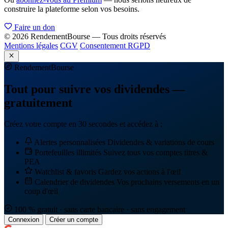
construire la plateforme selon vos besoins.
Faire un don
© 2026 RendementBourse — Tous droits réservés
Mentions légales
CGV
Consentement RGPD
Rendement
Bourse
Tout pour suivre vos dividendes —
gratuitement
Créez votre compte en 30 secondes et accédez à :
Alertes personnalisées
Dividendes & variations de cours
Portefeuilles illimités
Suivez tous vos comptes titres &
PEA
Watchlist & favoris
Gardez vos actions à l'œil
Calendrier de dividendes
Vos prochains versements en un
coup d'œil
100 % gratuit · sans carte bancaire · sans engagement
Connexion
Créer un compte