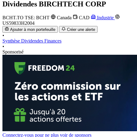
Dividendes
BIRCHTECH CORP
BCHT.TO
TSE: BCHT
Canada
CAD
Industrie
US59833H2004
Ajouter à mon portefeuille
Créer une alerte
•
Synthèse
Dividendes
Finances
•
Sponsorisé
Connectez-vous pour ne plus voir de sponsors