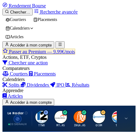
Rendement
Bourse
Recherche avancée
Chercher…
Courtiers
Placements
Calendriers
Articles
Accéder à mon compte
Passer au Premium —
9.99€/mois
Actions, ETF, Cryptos
Chercher une action
Comparateurs
Courtiers
Placements
Calendriers
Splits
Dividendes
IPO
Résultats
Apprendre
Articles
Accéder à mon compte
Le Radar
T
A
I
Q
T
20 SIGNAUX
TTWO
MT.AS
INGA.AS
QCOM
TTE
VK.