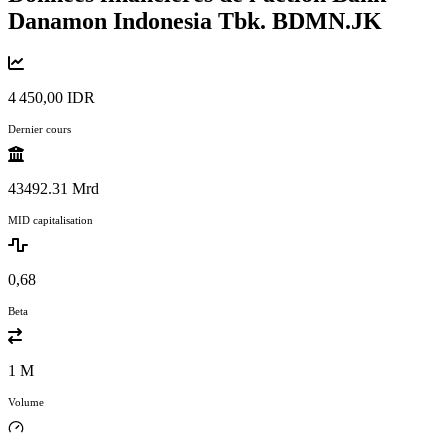
Danamon Indonesia Tbk.
BDMN.JK
4 450,00 IDR
Dernier cours
43492.31 Mrd
MID capitalisation
0,68
Beta
1 M
Volume