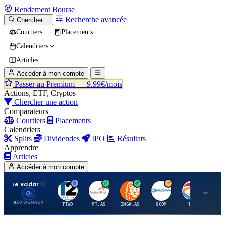
Rendement
Bourse
Recherche avancée
Chercher…
Courtiers
Placements
Calendriers
Articles
Accéder à mon compte
Passer au Premium —
9.99€/mois
Actions, ETF, Cryptos
Chercher une action
Comparateurs
Courtiers
Placements
Calendriers
Splits
Dividendes
IPO
Résultats
Apprendre
Articles
Accéder à mon compte
Le Radar
T
A
I
Q
T
20 SIGNAUX
TTWO
MT.AS
INGA.AS
QCOM
TTE
VK.