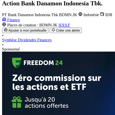
Action
Bank Danamon Indonesia Tbk.
PT Bank Danamon Indonesia Tbk
BDMN.JK
Indonésie
IDR
Finance
Places de cotation :
BDMN.JK
HX9.F
Ajouter à mon portefeuille
Créer une alerte
•
Synthèse
Dividendes
Finances
•
Sponsorisé