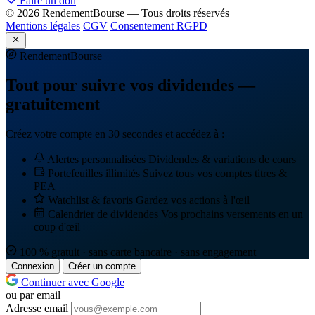
Faire un don
© 2026 RendementBourse — Tous droits réservés
Mentions légales
CGV
Consentement RGPD
Rendement
Bourse
Tout pour suivre vos dividendes —
gratuitement
Créez votre compte en 30 secondes et accédez à :
Alertes personnalisées
Dividendes & variations de cours
Portefeuilles illimités
Suivez tous vos comptes titres &
PEA
Watchlist & favoris
Gardez vos actions à l'œil
Calendrier de dividendes
Vos prochains versements en un
coup d'œil
100 % gratuit · sans carte bancaire · sans engagement
Connexion
Créer un compte
Continuer avec Google
ou par email
Adresse email