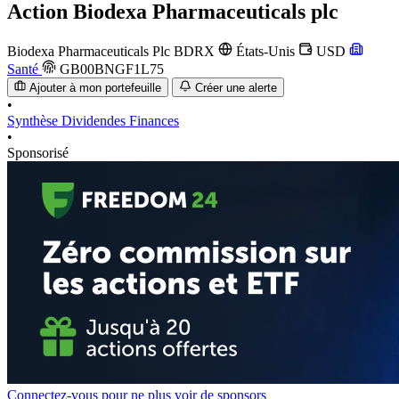
Action
Biodexa Pharmaceuticals plc
Biodexa Pharmaceuticals Plc
BDRX
États-Unis
USD
Santé
GB00BNGF1L75
Ajouter à mon portefeuille
Créer une alerte
•
Synthèse
Dividendes
Finances
•
Sponsorisé
Connectez-vous pour ne plus voir de sponsors