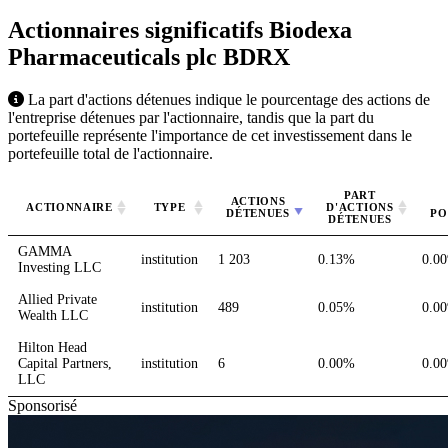
Actionnaires significatifs Biodexa
Pharmaceuticals plc
BDRX
La part d'actions détenues indique le pourcentage des actions de
l'entreprise détenues par l'actionnaire, tandis que la part du
portefeuille représente l'importance de cet investissement dans le
portefeuille total de l'actionnaire.
PART
ACTIONS
ACTIONNAIRE
TYPE
D'ACTIONS
DÉTENUES
PO
DÉTENUES
GAMMA
institution
1 203
0.13%
0.0
Investing LLC
Allied Private
institution
489
0.05%
0.0
Wealth LLC
Hilton Head
Capital Partners,
institution
6
0.00%
0.0
LLC
Sponsorisé