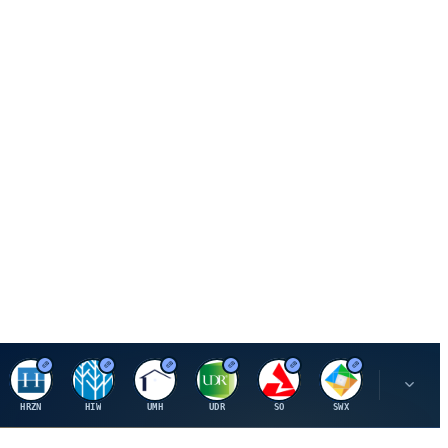
H
H
U
U
S
S
S
HRZN
HIW
UMH
UDR
SO
SWX
SIGI