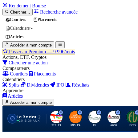
Rendement
Bourse
Recherche avancée
Chercher…
Courtiers
Placements
Calendriers
Articles
Accéder à mon compte
Passer au Premium —
9.99€/mois
Actions, ETF, Cryptos
Chercher une action
Comparateurs
Courtiers
Placements
Calendriers
Splits
Dividendes
IPO
Résultats
Apprendre
Articles
Accéder à mon compte
Le Radar
T
H
R
A
F
20 SIGNAUX
TTE.PA
RMS.PA
RS
AGCO
FCFS