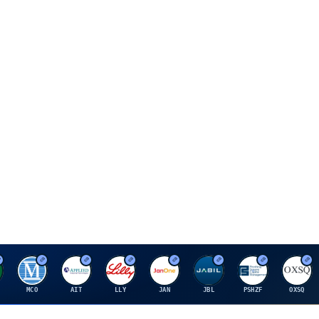
M
A
E
J
J
P
O
MCO
AIT
LLY
JAN
JBL
PSHZF
OXSQ