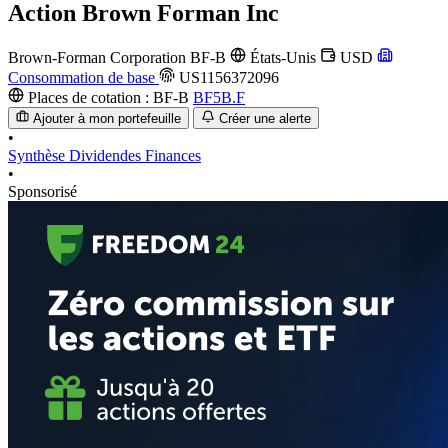
Action
Brown Forman Inc
Brown-Forman Corporation
BF-B
États-Unis
USD
Consommation de base
US1156372096
Places de cotation :
BF-B
BF5B.F
Ajouter à mon portefeuille
Créer une alerte
•
Synthèse
Dividendes
Finances
•
Sponsorisé