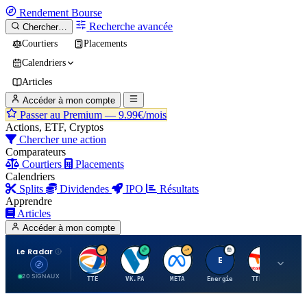
Rendement
Bourse
Recherche avancée
Chercher…
Courtiers
Placements
Calendriers
Articles
Accéder à mon compte
Passer au Premium —
9.99€/mois
Actions, ETF, Cryptos
Chercher une action
Comparateurs
Courtiers
Placements
Calendriers
Splits
Dividendes
IPO
Résultats
Apprendre
Articles
Accéder à mon compte
Le Radar
T
V
M
E
T
20 SIGNAUX
TTE
VK.PA
META
Energie
TTE.PA
RMS