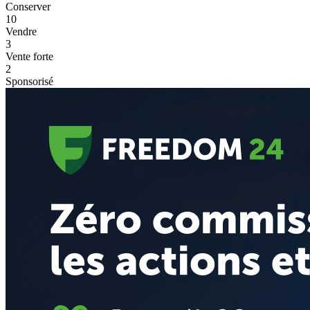
Conserver
10
Vendre
3
Vente forte
2
Sponsorisé