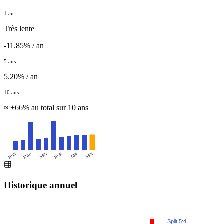
1 an
Très lente
-11.85% / an
5 ans
5.20% / an
10 ans
≈ +66% au total sur 10 ans
2016
2020
2024
2018
2022
2026
Historique annuel
Split 5:4