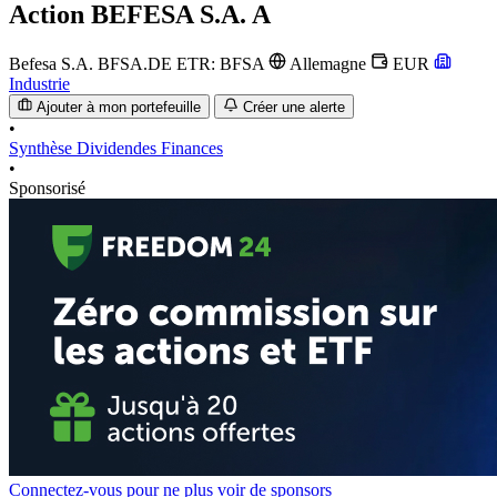
Action
BEFESA S.A. A
Befesa S.A.
BFSA.DE
ETR: BFSA
Allemagne
EUR
Industrie
Ajouter à mon portefeuille
Créer une alerte
•
Synthèse
Dividendes
Finances
•
Sponsorisé
Connectez-vous pour ne plus voir de sponsors