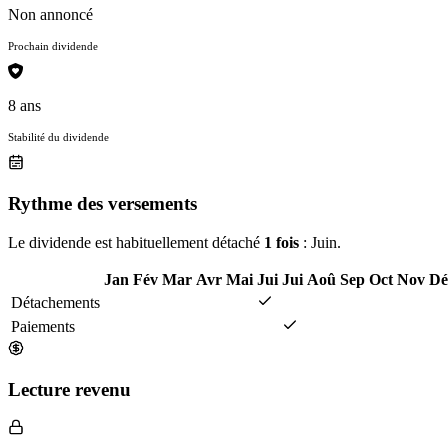
Non annoncé
Prochain dividende
8 ans
Stabilité du dividende
Rythme des versements
Le dividende est habituellement détaché
1 fois
: Juin.
Jan
Fév
Mar
Avr
Mai
Jui
Jui
Aoû
Sep
Oct
Nov
Dé
Détachements
Paiements
Lecture revenu