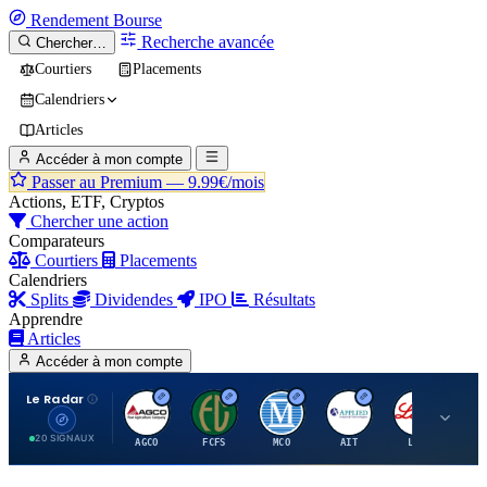
Rendement
Bourse
Recherche avancée
Chercher…
Courtiers
Placements
Calendriers
Articles
Accéder à mon compte
Passer au Premium —
9.99€/mois
Actions, ETF, Cryptos
Chercher une action
Comparateurs
Courtiers
Placements
Calendriers
Splits
Dividendes
IPO
Résultats
Apprendre
Articles
Accéder à mon compte
Le Radar
A
F
M
A
E
20 SIGNAUX
AGCO
FCFS
MCO
AIT
LLY
JA