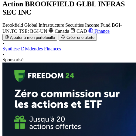
Action
BROOKFIELD GLBL INFRAS
SEC INC
Brookfield Global Infrastructure Securities Income Fund
BGI-
UN.TO
TSE: BGI-UN
Canada
CAD
Finance
Ajouter à mon portefeuille
Créer une alerte
•
Synthèse
Dividendes
Finances
•
Sponsorisé