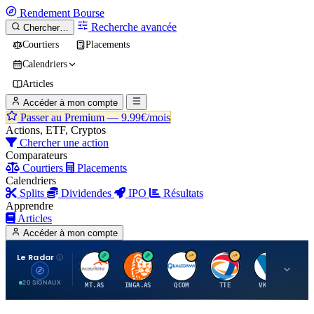
Rendement
Bourse
Recherche avancée
Chercher…
Courtiers
Placements
Calendriers
Articles
Accéder à mon compte
Passer au Premium —
9.99€/mois
Actions, ETF, Cryptos
Chercher une action
Comparateurs
Courtiers
Placements
Calendriers
Splits
Dividendes
IPO
Résultats
Apprendre
Articles
Accéder à mon compte
Le Radar
A
I
Q
T
V
20 SIGNAUX
MT.AS
INGA.AS
QCOM
TTE
VK.PA
ME