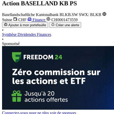
Action
BASELLAND KB PS
Basellandschaftliche Kantonalbank
BLKB.SW
SWX: BLKB
Suisse
CHF
Finance
CH0001473559
Ajouter à mon portefeuille
Créer une alerte
•
Synthèse
Dividendes
Finances
•
Sponsorisé
Connectez-vous pour ne plus voir de sponsors