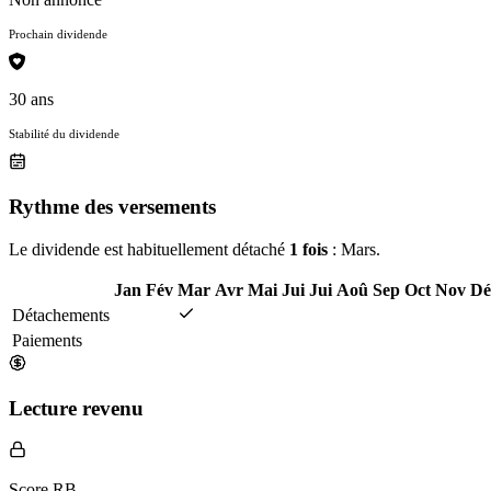
Prochain dividende
30 ans
Stabilité du dividende
Rythme des versements
Le dividende est habituellement détaché
1 fois
: Mars.
Jan
Fév
Mar
Avr
Mai
Jui
Jui
Aoû
Sep
Oct
Nov
Dé
Détachements
Paiements
Lecture revenu
Score RB