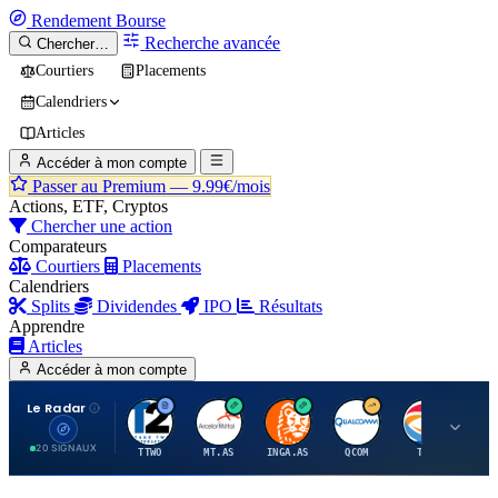
Rendement
Bourse
Recherche avancée
Chercher…
Courtiers
Placements
Calendriers
Articles
Accéder à mon compte
Passer au Premium —
9.99€/mois
Actions, ETF, Cryptos
Chercher une action
Comparateurs
Courtiers
Placements
Calendriers
Splits
Dividendes
IPO
Résultats
Apprendre
Articles
Accéder à mon compte
Le Radar
T
A
I
Q
T
20 SIGNAUX
TTWO
MT.AS
INGA.AS
QCOM
TTE
VK.