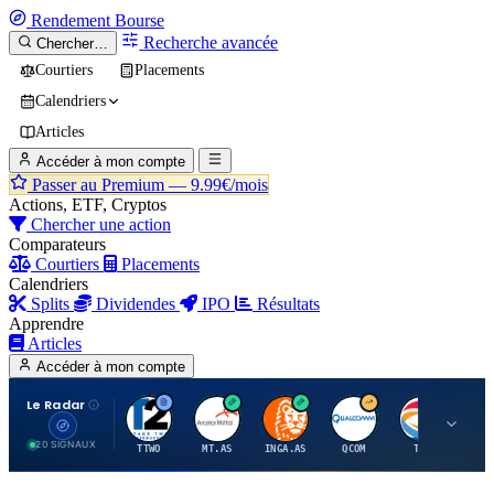
Rendement
Bourse
Recherche avancée
Chercher…
Courtiers
Placements
Calendriers
Articles
Accéder à mon compte
Passer au Premium —
9.99€/mois
Actions, ETF, Cryptos
Chercher une action
Comparateurs
Courtiers
Placements
Calendriers
Splits
Dividendes
IPO
Résultats
Apprendre
Articles
Accéder à mon compte
Le Radar
T
A
I
Q
T
20 SIGNAUX
TTWO
MT.AS
INGA.AS
QCOM
TTE
VK.