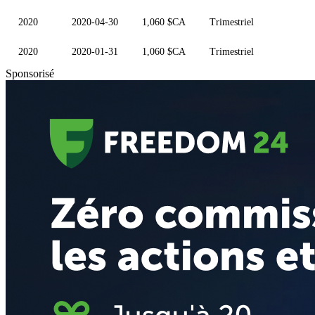
2020
2020-04-30
1,060 $CA
Trimestriel
2020
2020-01-31
1,060 $CA
Trimestriel
Sponsorisé