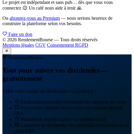
Le projet est indépendant et sans pub… dès que vous vous
connectez 😉 Un café nous aide à tenir 🙏
Ou
abonnez-vous au Premium
— nous serions heureux de
construire la plateforme selon vos besoins.
Faire un don
© 2026 RendementBourse — Tous droits réservés
Mentions légales
CGV
Consentement RGPD
Rendement
Bourse
Tout pour suivre vos dividendes —
gratuitement
Créez votre compte en 30 secondes et accédez à :
Alertes personnalisées
Dividendes & variations de cours
Portefeuilles illimités
Suivez tous vos comptes titres &
PEA
Watchlist & favoris
Gardez vos actions à l'œil
Calendrier de dividendes
Vos prochains versements en un
coup d'œil