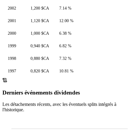
2002
1,200 $CA
7.14 %
2001
1,120 $CA
12.00 %
2000
1,000 $CA
6.38 %
1999
0,940 $CA
6.82 %
1998
0,880 $CA
7.32 %
1997
0,820 $CA
10.81 %
Derniers événements dividendes
Les détachements récents, avec les éventuels splits intégrés à
l'historique.