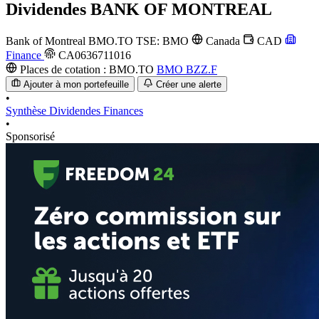
Dividendes
BANK OF MONTREAL
Bank of Montreal
BMO.TO
TSE: BMO
Canada
CAD
Finance
CA0636711016
Places de cotation :
BMO.TO
BMO
BZZ.F
Ajouter à mon portefeuille
Créer une alerte
•
Synthèse
Dividendes
Finances
•
Sponsorisé