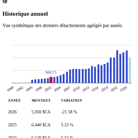
Historique annuel
Vue synthétique des derniers détachements agrégés par année.
Split 2:1
2004
2019
1998
2013
1992
2007
2001
2022
2016
1995
1989
2010
2025
ANNÉE
MONTANT
VARIATION
2026
5,050 $CA
-21.58 %
2025
6,440 $CA
5.23 %
2024
6,120 $CA
5.52 %