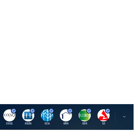
O
H
H
U
U
S
S
OXSQ
HRZN
HIW
UMH
UDR
SO
SWX