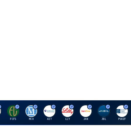
F
M
A
E
J
J
P
FCFS
MCO
AIT
LLY
JAN
JBL
PSHZF