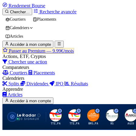
Rendement
Bourse
Recherche avancée
Chercher…
Courtiers
Placements
Calendriers
Articles
Accéder à mon compte
Passer au Premium —
9.99€/mois
Actions, ETF, Cryptos
Chercher une action
Comparateurs
Courtiers
Placements
Calendriers
Splits
Dividendes
IPO
Résultats
Apprendre
Articles
Accéder à mon compte
Le Radar
T
T
H
R
A
20 SIGNAUX
TTE.PA
TTE.PA
RMS.PA
RS
AGCO