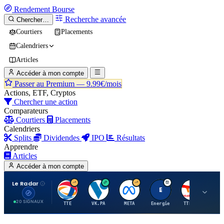
Rendement
Bourse
Recherche avancée
Chercher…
Courtiers
Placements
Calendriers
Articles
Accéder à mon compte
Passer au Premium —
9.99€/mois
Actions, ETF, Cryptos
Chercher une action
Comparateurs
Courtiers
Placements
Calendriers
Splits
Dividendes
IPO
Résultats
Apprendre
Articles
Accéder à mon compte
Le Radar
T
V
M
E
T
20 SIGNAUX
TTE
VK.PA
META
Energie
TTE.PA
RMS