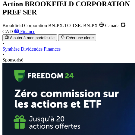
Action
BROOKFIELD CORPORATION
PREF SER
Brookfield Corporation
BN-PX.TO
TSE: BN-PX
Canada
CAD
Finance
Ajouter à mon portefeuille
Créer une alerte
•
Synthèse
Dividendes
Finances
•
Sponsorisé