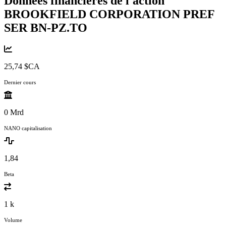
Données financières de l'action
BROOKFIELD CORPORATION PREF
SER
BN-PZ.TO
25,74 $CA
Dernier cours
0 Mrd
NANO capitalisation
1,84
Beta
1 k
Volume