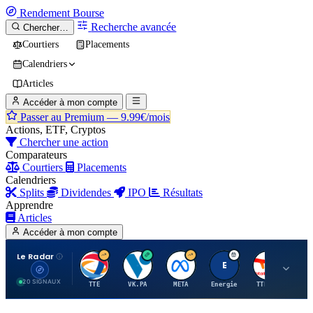
Rendement
Bourse
Recherche avancée
Chercher…
Courtiers
Placements
Calendriers
Articles
Accéder à mon compte
Passer au Premium —
9.99€/mois
Actions, ETF, Cryptos
Chercher une action
Comparateurs
Courtiers
Placements
Calendriers
Splits
Dividendes
IPO
Résultats
Apprendre
Articles
Accéder à mon compte
Le Radar
T
V
M
E
T
20 SIGNAUX
TTE
VK.PA
META
Energie
TTE.PA
RMS