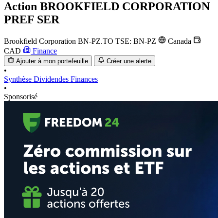
Action
BROOKFIELD CORPORATION
PREF SER
Brookfield Corporation
BN-PZ.TO
TSE: BN-PZ
Canada
CAD
Finance
Ajouter à mon portefeuille
Créer une alerte
•
Synthèse
Dividendes
Finances
•
Sponsorisé