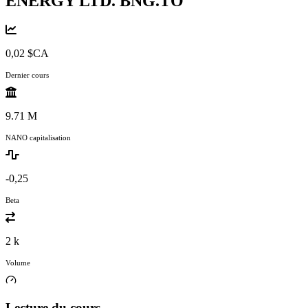
ENERGY LTD.
BNG.TO
0,02 $CA
Dernier cours
9.71 M
NANO capitalisation
-0,25
Beta
2 k
Volume
Lecture du cours