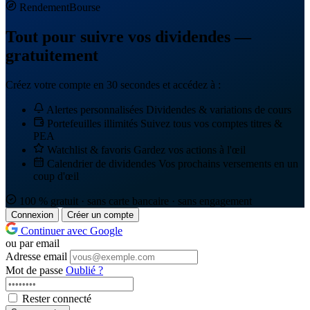
Rendement
Bourse
Tout pour suivre vos dividendes —
gratuitement
Créez votre compte en 30 secondes et accédez à :
Alertes personnalisées
Dividendes & variations de cours
Portefeuilles illimités
Suivez tous vos comptes titres &
PEA
Watchlist & favoris
Gardez vos actions à l'œil
Calendrier de dividendes
Vos prochains versements en un
coup d'œil
100 % gratuit · sans carte bancaire · sans engagement
Connexion
Créer un compte
Continuer avec Google
ou par email
Adresse email
Mot de passe
Oublié ?
Rester connecté