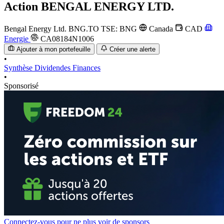
Action
BENGAL ENERGY LTD.
Bengal Energy Ltd.
BNG.TO
TSE: BNG
Canada
CAD
Energie
CA08184N1006
Ajouter à mon portefeuille
Créer une alerte
•
Synthèse
Dividendes
Finances
•
Sponsorisé
Connectez-vous pour ne plus voir de sponsors