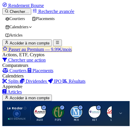
Rendement
Bourse
Recherche avancée
Chercher…
Courtiers
Placements
Calendriers
Articles
Accéder à mon compte
Passer au Premium —
9.99€/mois
Actions, ETF, Cryptos
Chercher une action
Comparateurs
Courtiers
Placements
Calendriers
Splits
Dividendes
IPO
Résultats
Apprendre
Articles
Accéder à mon compte
Le Radar
A
F
M
A
E
20 SIGNAUX
AGCO
FCFS
MCO
AIT
LLY
JA