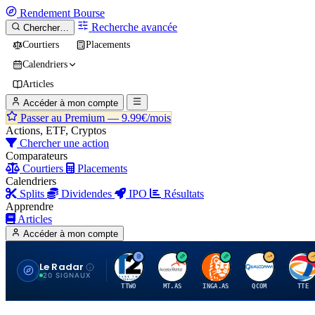
Rendement
Bourse
Recherche avancée
Chercher…
Courtiers
Placements
Calendriers
Articles
Accéder à mon compte
Passer au Premium —
9.99€/mois
Actions, ETF, Cryptos
Chercher une action
Comparateurs
Courtiers
Placements
Calendriers
Splits
Dividendes
IPO
Résultats
Apprendre
Articles
Accéder à mon compte
Le Radar
T
A
I
Q
T
20 SIGNAUX
TTWO
MT.AS
INGA.AS
QCOM
TTE