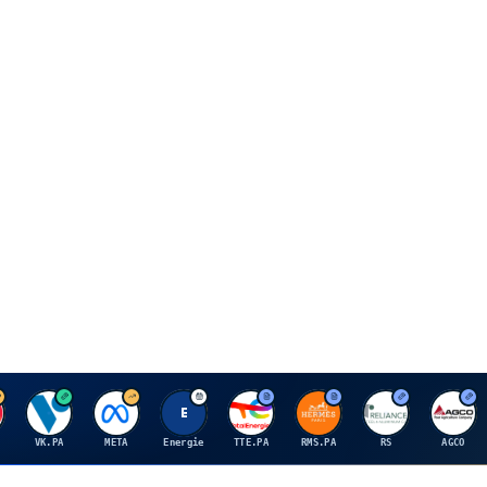
V
M
E
T
H
R
A
VK.PA
META
Energie
TTE.PA
RMS.PA
RS
AGCO