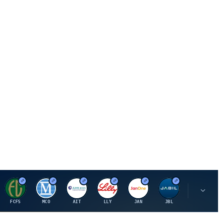
F
M
A
E
J
J
P
FCFS
MCO
AIT
LLY
JAN
JBL
PSHZF