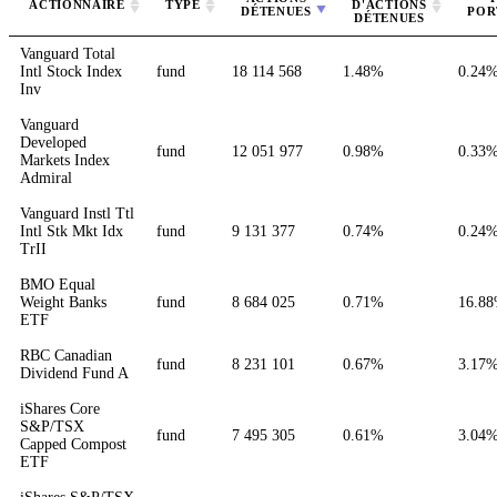
ACTIONNAIRE
TYPE
D'ACTIONS
DÉTENUES
POR
DÉTENUES
Vanguard Total
Intl Stock Index
fund
18 114 568
1.48%
0.24
Inv
Vanguard
Developed
fund
12 051 977
0.98%
0.33
Markets Index
Admiral
Vanguard Instl Ttl
Intl Stk Mkt Idx
fund
9 131 377
0.74%
0.24
TrII
BMO Equal
Weight Banks
fund
8 684 025
0.71%
16.8
ETF
RBC Canadian
fund
8 231 101
0.67%
3.17
Dividend Fund A
iShares Core
S&P/TSX
fund
7 495 305
0.61%
3.04
Capped Compost
ETF