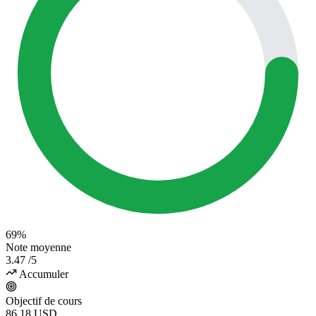
69%
Note moyenne
3.47
/5
Accumuler
Objectif de cours
86.18
USD