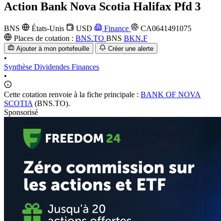
Action
Bank Nova Scotia Halifax Pfd 3
BNS
États-Unis
USD
Finance
CA0641491075
Places de cotation :
BNS.TO
BNS
BKN.F
Ajouter à mon portefeuille
Créer une alerte
•
Synthèse
Dividendes
Finances
•
Cette cotation renvoie à la fiche principale :
BANK OF NOVA
SCOTIA
(BNS.TO).
Sponsorisé