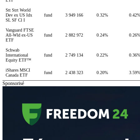
ETF
Stt Strt World
Dev ex US Idx
fund
3 949 166
0.32%
0.42
SL SF Cl I
Vanguard FTSE
All-Wld ex-US
fund
2 882 972
0.24%
0.26
ETF
Schwab
International
fund
2 749 134
0.22%
0.36
Equity ETF™
iShares MSCI
fund
2 438 323
0.20%
3.59
Canada ETF
Sponsorisé