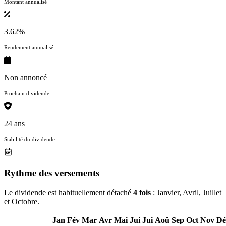
Montant annualisé
3.62%
Rendement annualisé
Non annoncé
Prochain dividende
24 ans
Stabilité du dividende
Rythme des versements
Le dividende est habituellement détaché
4 fois
: Janvier, Avril, Juillet
et Octobre.
Jan
Fév
Mar
Avr
Mai
Jui
Jui
Aoû
Sep
Oct
Nov
Dé