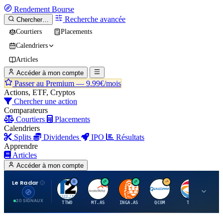
Rendement
Bourse
Recherche avancée
Chercher…
Courtiers
Placements
Calendriers
Articles
Accéder à mon compte
Passer au Premium —
9.99€/mois
Actions, ETF, Cryptos
Chercher une action
Comparateurs
Courtiers
Placements
Calendriers
Splits
Dividendes
IPO
Résultats
Apprendre
Articles
Accéder à mon compte
Le Radar
T
A
I
Q
T
20 SIGNAUX
TTWO
MT.AS
INGA.AS
QCOM
TTE
VK.