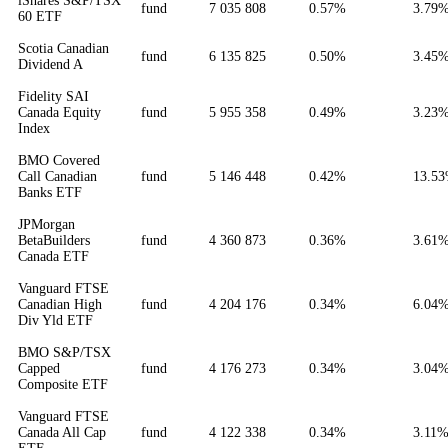
iShares S&P/TSX
fund
7 035 808
0.57%
3.79
60 ETF
Scotia Canadian
fund
6 135 825
0.50%
3.45
Dividend A
Fidelity SAI
Canada Equity
fund
5 955 358
0.49%
3.23
Index
BMO Covered
Call Canadian
fund
5 146 448
0.42%
13.5
Banks ETF
JPMorgan
BetaBuilders
fund
4 360 873
0.36%
3.61
Canada ETF
Vanguard FTSE
Canadian High
fund
4 204 176
0.34%
6.04
Div Yld ETF
BMO S&P/TSX
Capped
fund
4 176 273
0.34%
3.04
Composite ETF
Vanguard FTSE
Canada All Cap
fund
4 122 338
0.34%
3.11