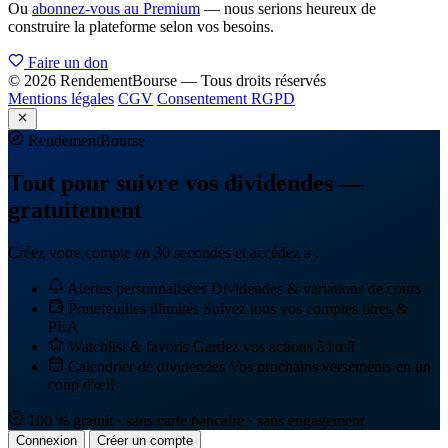
Ou
abonnez-vous au Premium
— nous serions heureux de
construire la plateforme selon vos besoins.
Faire un don
© 2026 RendementBourse — Tous droits réservés
Mentions légales
CGV
Consentement RGPD
Rendement
Bourse
Tout pour suivre vos dividendes —
gratuitement
Créez votre compte en 30 secondes et accédez à :
Alertes personnalisées
Dividendes & variations de cours
Portefeuilles illimités
Suivez tous vos comptes titres &
PEA
Watchlist & favoris
Gardez vos actions à l'œil
Calendrier de dividendes
Vos prochains versements en un
coup d'œil
100 % gratuit · sans carte bancaire · sans engagement
Connexion
Créer un compte