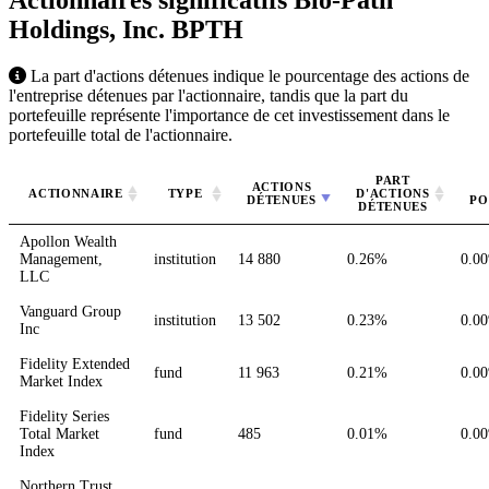
Actionnaires significatifs Bio-Path
Holdings, Inc.
BPTH
La part d'actions détenues indique le pourcentage des actions de
l'entreprise détenues par l'actionnaire, tandis que la part du
portefeuille représente l'importance de cet investissement dans le
portefeuille total de l'actionnaire.
PART
ACTIONS
ACTIONNAIRE
TYPE
D'ACTIONS
DÉTENUES
PO
DÉTENUES
Apollon Wealth
Management,
institution
14 880
0.26%
0.0
LLC
Vanguard Group
institution
13 502
0.23%
0.0
Inc
Fidelity Extended
fund
11 963
0.21%
0.0
Market Index
Fidelity Series
Total Market
fund
485
0.01%
0.0
Index
Northern Trust