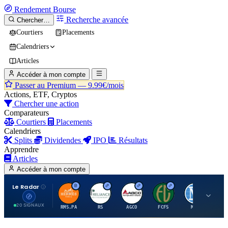
Rendement
Bourse
Recherche avancée
Chercher…
Courtiers
Placements
Calendriers
Articles
Accéder à mon compte
Passer au Premium —
9.99€/mois
Actions, ETF, Cryptos
Chercher une action
Comparateurs
Courtiers
Placements
Calendriers
Splits
Dividendes
IPO
Résultats
Apprendre
Articles
Accéder à mon compte
Le Radar
H
R
A
F
M
20 SIGNAUX
RMS.PA
RS
AGCO
FCFS
MCO
AI