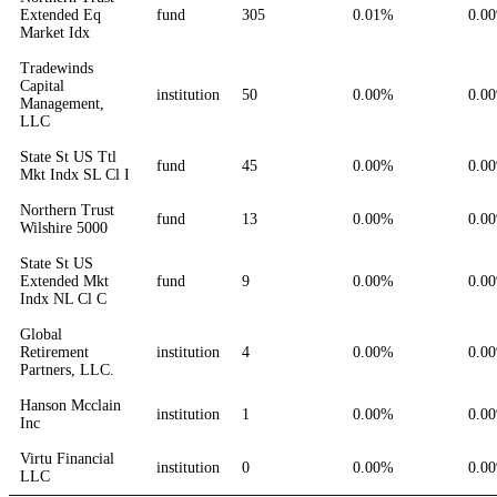
Extended Eq
fund
305
0.01%
0.0
Market Idx
Tradewinds
Capital
institution
50
0.00%
0.0
Management,
LLC
State St US Ttl
fund
45
0.00%
0.0
Mkt Indx SL Cl I
Northern Trust
fund
13
0.00%
0.0
Wilshire 5000
State St US
Extended Mkt
fund
9
0.00%
0.0
Indx NL Cl C
Global
Retirement
institution
4
0.00%
0.0
Partners, LLC.
Hanson Mcclain
institution
1
0.00%
0.0
Inc
Virtu Financial
institution
0
0.00%
0.0
LLC