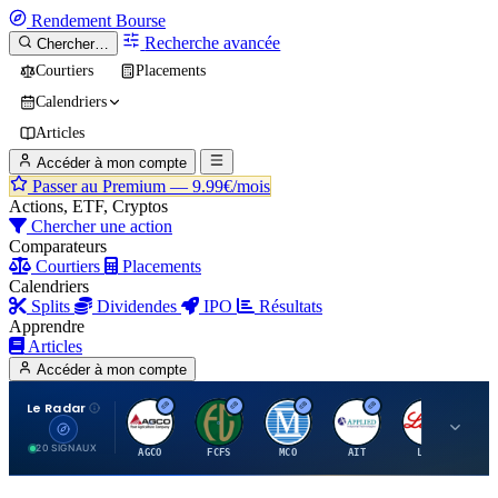
Rendement
Bourse
Recherche avancée
Chercher…
Courtiers
Placements
Calendriers
Articles
Accéder à mon compte
Passer au Premium —
9.99€/mois
Actions, ETF, Cryptos
Chercher une action
Comparateurs
Courtiers
Placements
Calendriers
Splits
Dividendes
IPO
Résultats
Apprendre
Articles
Accéder à mon compte
Le Radar
A
F
M
A
E
20 SIGNAUX
AGCO
FCFS
MCO
AIT
LLY
JA