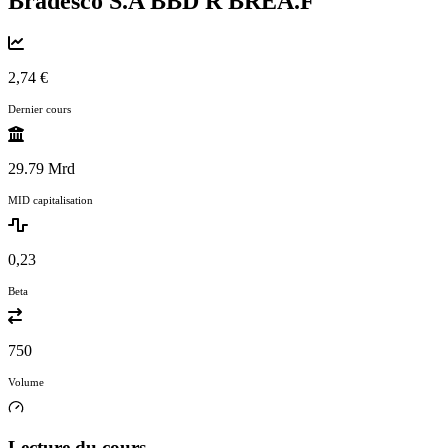
Bradesco S.A BBD R
BREA.F
2,74 €
Dernier cours
29.79 Mrd
MID capitalisation
0,23
Beta
750
Volume
Lecture du cours