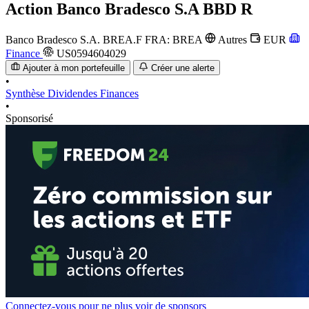
Action
Banco Bradesco S.A BBD R
Banco Bradesco S.A.
BREA.F
FRA: BREA
Autres
EUR
Finance
US0594604029
Ajouter à mon portefeuille
Créer une alerte
•
Synthèse
Dividendes
Finances
•
Sponsorisé
Connectez-vous pour ne plus voir de sponsors