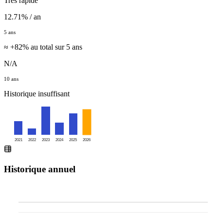
Très rapide
12.71% / an
5 ans
≈ +82% au total sur 5 ans
N/A
10 ans
Historique insuffisant
2021
2022
2023
2024
2025
2026
Historique annuel