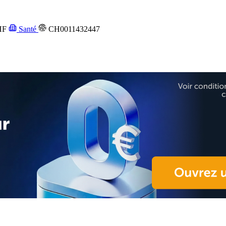
HF
Santé
CH0011432447