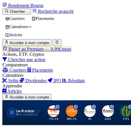
Rendement
Bourse
Recherche avancée
Chercher…
Courtiers
Placements
Calendriers
Articles
Accéder à mon compte
Passer au Premium —
9.99€/mois
Actions, ETF, Cryptos
Chercher une action
Comparateurs
Courtiers
Placements
Calendriers
Splits
Dividendes
IPO
Résultats
Apprendre
Articles
Accéder à mon compte
Le Radar
T
H
R
A
F
20 SIGNAUX
TTE.PA
RMS.PA
RS
AGCO
FCFS