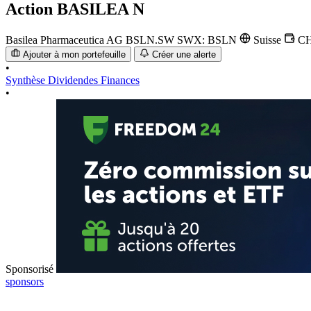
Action
BASILEA N
Basilea Pharmaceutica AG
BSLN.SW
SWX: BSLN
Suisse
C
Ajouter à mon portefeuille
Créer une alerte
•
Synthèse
Dividendes
Finances
•
Sponsorisé
sponsors