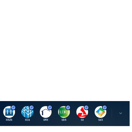
H
H
U
U
S
S
S
HRZN
HIW
UMH
UDR
SO
SWX
SIGI