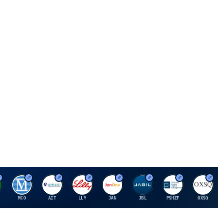
M
A
E
J
J
P
O
MCO
AIT
LLY
JAN
JBL
PSHZF
OXSQ