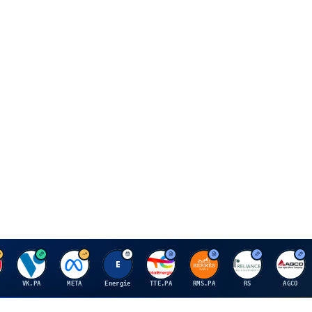
V
M
E
T
H
R
A
VK.PA
META
Energie
TTE.PA
RMS.PA
RS
AGCO