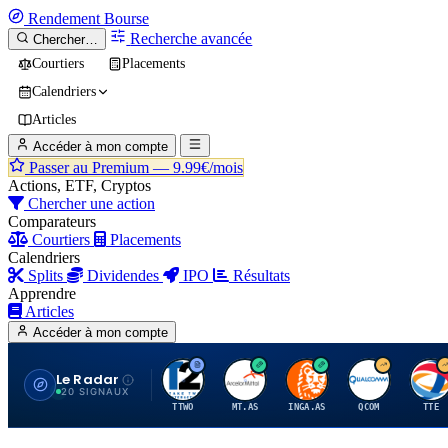
Rendement
Bourse
Recherche avancée
Chercher…
Courtiers
Placements
Calendriers
Articles
Accéder à mon compte
Passer au Premium —
9.99€/mois
Actions, ETF, Cryptos
Chercher une action
Comparateurs
Courtiers
Placements
Calendriers
Splits
Dividendes
IPO
Résultats
Apprendre
Articles
Accéder à mon compte
Le Radar
T
A
I
Q
T
20 SIGNAUX
TTWO
MT.AS
INGA.AS
QCOM
TTE