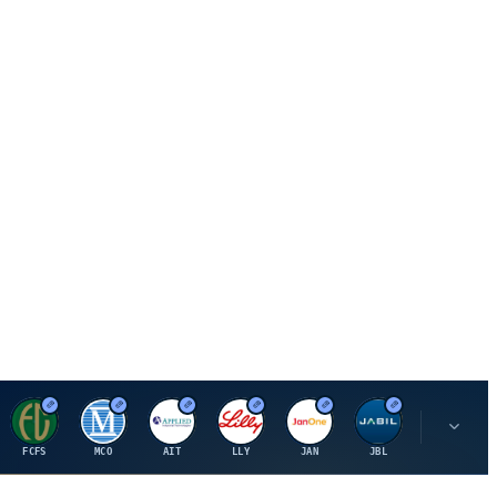
F
M
A
E
J
J
P
FCFS
MCO
AIT
LLY
JAN
JBL
PSHZF