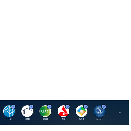
H
U
U
S
S
S
L
HIW
UMH
UDR
SO
SWX
SIGI
LNN