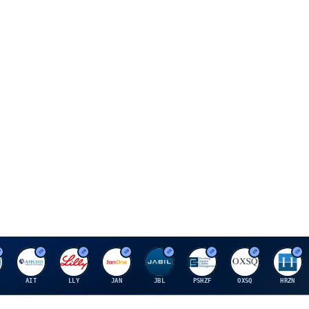
A
E
J
J
P
O
H
AIT
LLY
JAN
JBL
PSHZF
OXSQ
HRZN