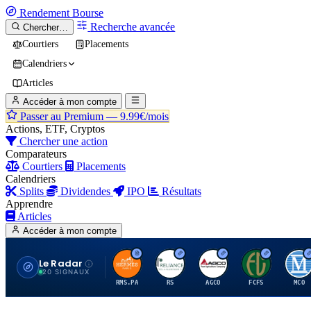
Rendement
Bourse
Recherche avancée
Chercher…
Courtiers
Placements
Calendriers
Articles
Accéder à mon compte
Passer au Premium —
9.99€/mois
Actions, ETF, Cryptos
Chercher une action
Comparateurs
Courtiers
Placements
Calendriers
Splits
Dividendes
IPO
Résultats
Apprendre
Articles
Accéder à mon compte
Le Radar
H
R
A
F
M
20 SIGNAUX
RMS.PA
RS
AGCO
FCFS
MCO