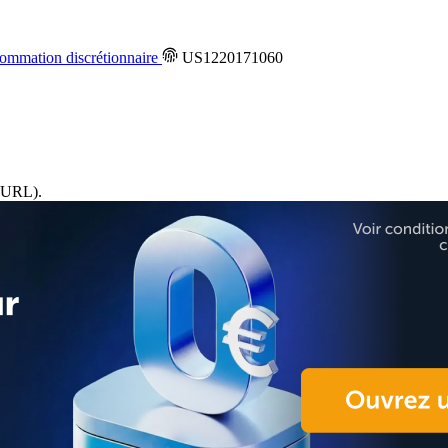
mmation discrétionnaire
US1220171060
URL).