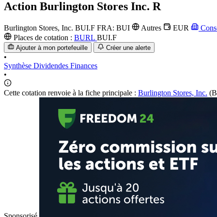
Action
Burlington Stores Inc. R
Burlington Stores, Inc.
BUI.F
FRA: BUI
Autres
EUR
Conso
Places de cotation :
BURL
BUI.F
Ajouter à mon portefeuille
Créer une alerte
•
Synthèse
Dividendes
Finances
•
Cette cotation renvoie à la fiche principale :
Burlington Stores, Inc.
(B
Sponsorisé