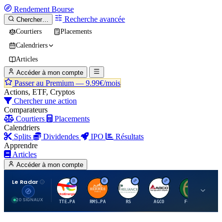
Rendement
Bourse
Recherche avancée
Chercher…
Courtiers
Placements
Calendriers
Articles
Accéder à mon compte
Passer au Premium —
9.99€/mois
Actions, ETF, Cryptos
Chercher une action
Comparateurs
Courtiers
Placements
Calendriers
Splits
Dividendes
IPO
Résultats
Apprendre
Articles
Accéder à mon compte
Le Radar
T
H
R
A
F
20 SIGNAUX
TTE.PA
RMS.PA
RS
AGCO
FCFS
MC