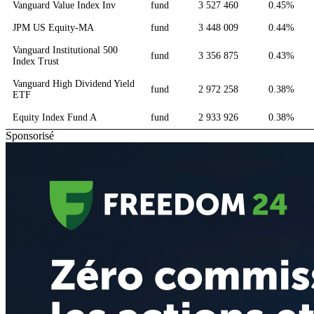
Vanguard Value Index Inv
fund
3 527 460
0.45%
JPM US Equity-MA
fund
3 448 009
0.44%
Vanguard Institutional 500
fund
3 356 875
0.43%
Index Trust
Vanguard High Dividend Yield
fund
2 972 258
0.38%
ETF
Equity Index Fund A
fund
2 933 926
0.38%
Sponsorisé