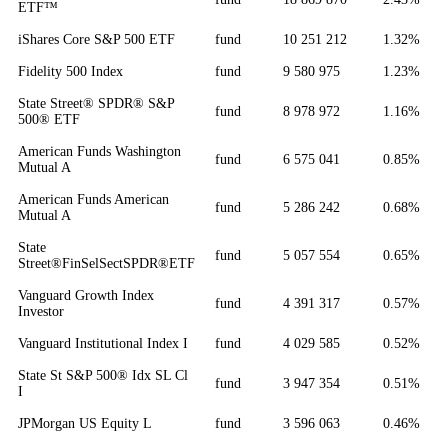
ETF™
iShares Core S&P 500 ETF
fund
10 251 212
1.32%
Fidelity 500 Index
fund
9 580 975
1.23%
State Street® SPDR® S&P
fund
8 978 972
1.16%
500® ETF
American Funds Washington
fund
6 575 041
0.85%
Mutual A
American Funds American
fund
5 286 242
0.68%
Mutual A
State
fund
5 057 554
0.65%
Street®FinSelSectSPDR®ETF
Vanguard Growth Index
fund
4 391 317
0.57%
Investor
Vanguard Institutional Index I
fund
4 029 585
0.52%
State St S&P 500® Idx SL Cl
fund
3 947 354
0.51%
I
JPMorgan US Equity L
fund
3 596 063
0.46%