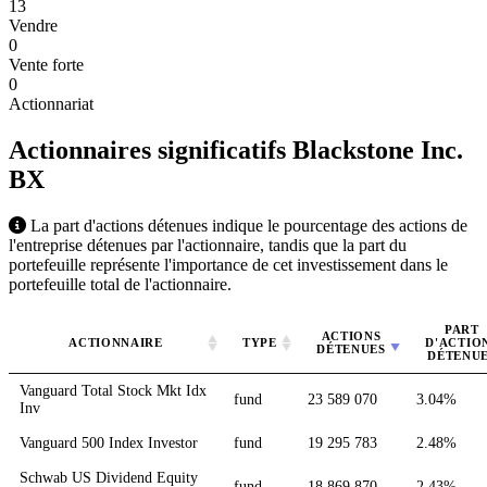
13
Vendre
0
Vente forte
0
Actionnariat
Actionnaires significatifs Blackstone Inc.
BX
La part d'actions détenues indique le pourcentage des actions de
l'entreprise détenues par l'actionnaire, tandis que la part du
portefeuille représente l'importance de cet investissement dans le
portefeuille total de l'actionnaire.
PART
ACTIONS
ACTIONNAIRE
TYPE
D'ACTIO
DÉTENUES
DÉTENU
Vanguard Total Stock Mkt Idx
fund
23 589 070
3.04%
Inv
Vanguard 500 Index Investor
fund
19 295 783
2.48%
Schwab US Dividend Equity
fund
18 869 870
2.43%