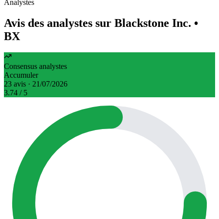
Analystes
Avis des analystes sur Blackstone Inc.
•
BX
Consensus analystes
Accumuler
23 avis · 21/07/2026
3.74
/ 5