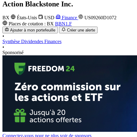
Action
Blackstone Inc.
BX
États-Unis
USD
Finance
US09260D1072
Places de cotation :
BX
BBN1.F
Ajouter à mon portefeuille
Créer une alerte
•
Synthèse
Dividendes
Finances
•
Sponsorisé
Connectez-vous pour ne plus voir de sponsors