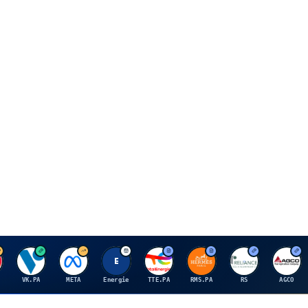
V
M
E
T
H
R
A
VK.PA
META
Energie
TTE.PA
RMS.PA
RS
AGCO