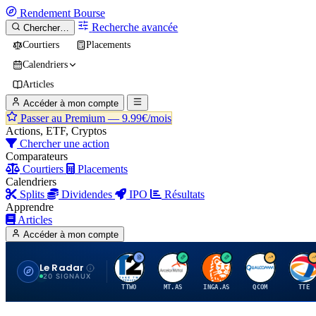
Rendement
Bourse
Recherche avancée
Chercher…
Courtiers
Placements
Calendriers
Articles
Accéder à mon compte
Passer au Premium —
9.99€/mois
Actions, ETF, Cryptos
Chercher une action
Comparateurs
Courtiers
Placements
Calendriers
Splits
Dividendes
IPO
Résultats
Apprendre
Articles
Accéder à mon compte
Le Radar
T
A
I
Q
T
20 SIGNAUX
TTWO
MT.AS
INGA.AS
QCOM
TTE