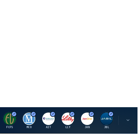
F
M
A
E
J
J
P
FCFS
MCO
AIT
LLY
JAN
JBL
PSHZF