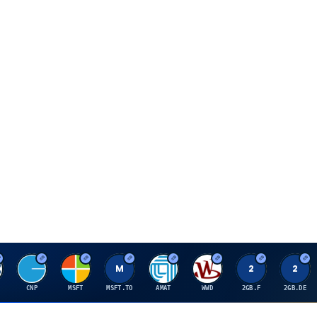
C
M
M
A
W
2
2
CNP
MSFT
MSFT.TO
AMAT
WWD
2GB.F
2GB.DE