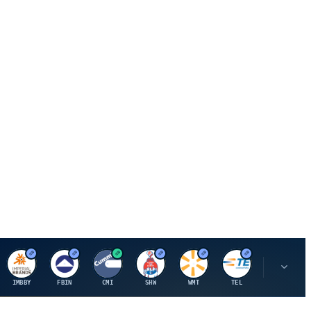
I
F
C
S
W
M
IMBBY
FBIN
CMI
SHW
WMT
TEL
MAU.PA