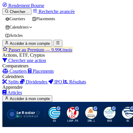
Rendement
Bourse
Recherche avancée
Chercher…
Courtiers
Placements
Calendriers
Articles
Accéder à mon compte
Passer au Premium —
9.99€/mois
Actions, ETF, Cryptos
Chercher une action
Comparateurs
Courtiers
Placements
Calendriers
Splits
Dividendes
IPO
Résultats
Apprendre
Articles
Accéder à mon compte
Le Radar
C
L
I
B
B
20 SIGNAUX
ED
LOUP.PA
IMB.L
BHB
BC