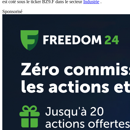
est coté sous le ticker
BZ9.F
dans le secteur
Industrie
.
Sponsorisé