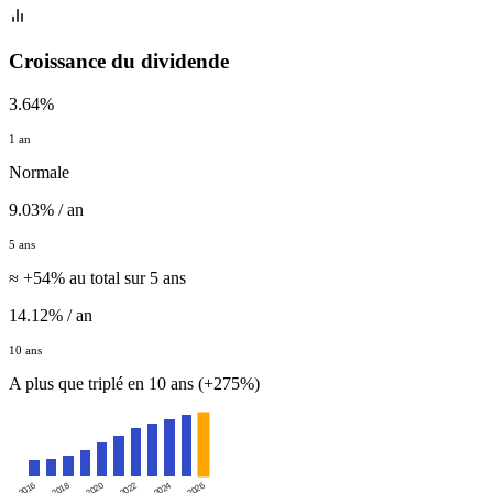
Croissance du dividende
3.64%
1 an
Normale
9.03% / an
5 ans
≈ +54% au total sur 5 ans
14.12% / an
10 ans
A plus que triplé en 10 ans (+275%)
2016
2020
2024
2018
2022
2026