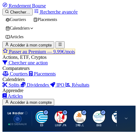
Rendement
Bourse
Recherche avancée
Chercher…
Courtiers
Placements
Calendriers
Articles
Accéder à mon compte
Passer au Premium —
9.99€/mois
Actions, ETF, Cryptos
Chercher une action
Comparateurs
Courtiers
Placements
Calendriers
Splits
Dividendes
IPO
Résultats
Apprendre
Articles
Accéder à mon compte
Le Radar
C
L
I
B
B
20 SIGNAUX
ED
LOUP.PA
IMB.L
BHB
BC
CN