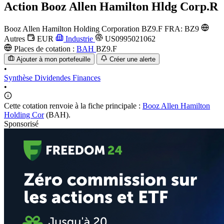
Action
Booz Allen Hamilton Hldg Corp.R
Booz Allen Hamilton Holding Corporation
BZ9.F
FRA: BZ9
Autres
EUR
Industrie
US0995021062
Places de cotation :
BAH
BZ9.F
Ajouter à mon portefeuille
Créer une alerte
•
Synthèse
Dividendes
Finances
•
Cette cotation renvoie à la fiche principale :
Booz Allen Hamilton
Holding Cor
(BAH).
Sponsorisé