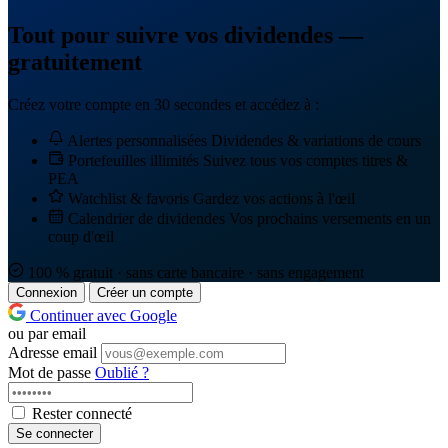
Tout pour suivre vos dividendes —
gratuitement
Créez votre compte en 30 secondes et accédez à :
Alertes personnalisées
Dividendes & variations de cours
Portefeuilles illimités
Suivez tous vos comptes titres &
PEA
Watchlist & favoris
Gardez vos actions à l'œil
Calendrier de dividendes
Vos prochains versements en un
coup d'œil
100 % gratuit · sans carte bancaire · sans engagement
Connexion
Créer un compte
Continuer avec Google
ou par email
Adresse email
Mot de passe
Oublié ?
Rester connecté
Se connecter