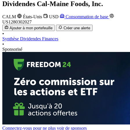
Dividendes
Cal-Maine Foods, Inc.
CALM
États-Unis
USD
Consommation de base
US1280302027
Ajouter à mon portefeuille
Créer une alerte
•
Synthèse
Dividendes
Finances
•
Sponsorisé
Connectez-vous pour ne plus voir de sponsors