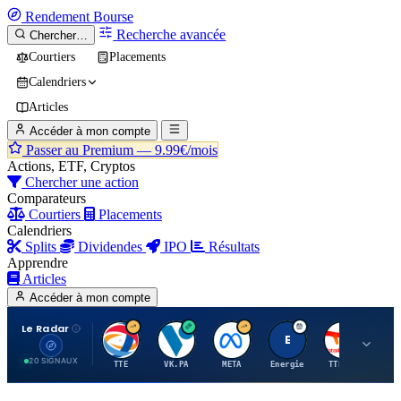
Rendement
Bourse
Recherche avancée
Chercher…
Courtiers
Placements
Calendriers
Articles
Accéder à mon compte
Passer au Premium —
9.99€/mois
Actions, ETF, Cryptos
Chercher une action
Comparateurs
Courtiers
Placements
Calendriers
Splits
Dividendes
IPO
Résultats
Apprendre
Articles
Accéder à mon compte
Le Radar
T
V
M
E
T
20 SIGNAUX
TTE
VK.PA
META
Energie
TTE.PA
RMS