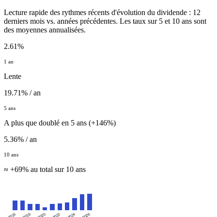
Lecture rapide des rythmes récents d'évolution du dividende : 12
derniers mois vs. années précédentes. Les taux sur 5 et 10 ans sont
des moyennes annualisées.
2.61%
1 an
Lente
19.71% / an
5 ans
A plus que doublé en 5 ans (+146%)
5.36% / an
10 ans
≈ +69% au total sur 10 ans
2016
2020
2024
2018
2022
2026