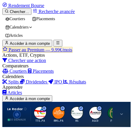
Rendement
Bourse
Recherche avancée
Chercher…
Courtiers
Placements
Calendriers
Articles
Accéder à mon compte
Passer au Premium —
9.99€/mois
Actions, ETF, Cryptos
Chercher une action
Comparateurs
Courtiers
Placements
Calendriers
Splits
Dividendes
IPO
Résultats
Apprendre
Articles
Accéder à mon compte
Le Radar
T
H
R
A
F
20 SIGNAUX
TTE.PA
RMS.PA
RS
AGCO
FCFS
MC