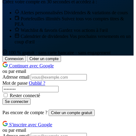
Créez votre compte en 30 secondes et accédez à :
Alertes personnalisées
Dividendes & variations de cours
Portefeuilles illimités
Suivez tous vos comptes titres &
PEA
Watchlist & favoris
Gardez vos actions à l'œil
Calendrier de dividendes
Vos prochains versements en un
coup d'œil
100 % gratuit · sans carte bancaire · sans engagement
Connexion
Créer un compte
Continuer avec Google
ou par email
Adresse email
Mot de passe
Oublié ?
Rester connecté
Se connecter
Pas encore de compte ?
Créer un compte gratuit
S'inscrire avec Google
ou par email
Adresse email