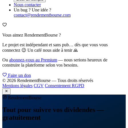
Nous contacter
Un bug ? Une idée ?
contact@rendementbourse.com
Vous aimez RendementBourse ?
Le projet est indépendant et sans pub… dès que vous vous
connectez 😉 Un café nous aide à tenir 🙏
Ou
abonnez-vous au Premium
— nous serions heureux de
construire la plateforme selon vos besoins.
Faire un don
© 2026 RendementBourse — Tous droits réservés
Mentions légales
CGV
Consentement RGPD
Rendement
Bourse
Tout pour suivre vos dividendes —
gratuitement