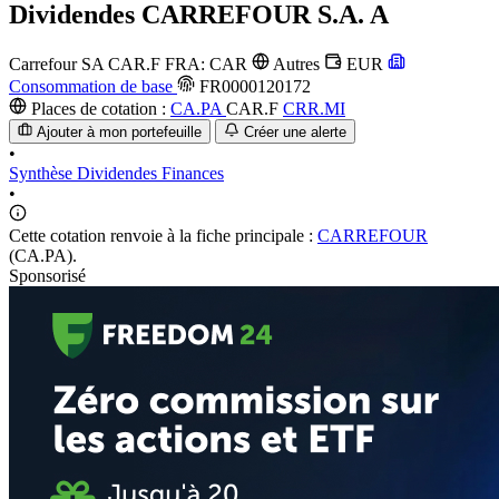
Dividendes
CARREFOUR S.A. A
Carrefour SA
CAR.F
FRA: CAR
Autres
EUR
Consommation de base
FR0000120172
Places de cotation :
CA.PA
CAR.F
CRR.MI
Ajouter à mon portefeuille
Créer une alerte
•
Synthèse
Dividendes
Finances
•
Cette cotation renvoie à la fiche principale :
CARREFOUR
(CA.PA).
Sponsorisé